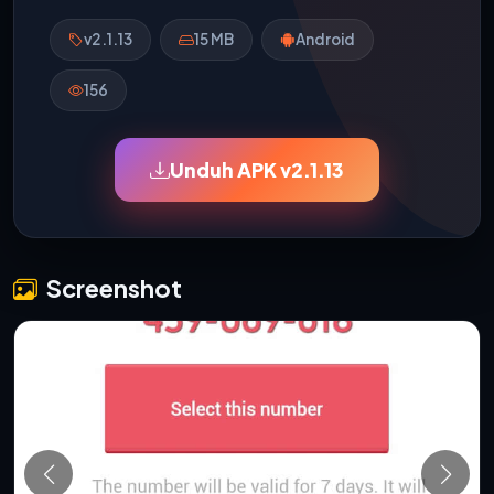
v2.1.13
15 MB
Android
156
Unduh APK v2.1.13
Screenshot