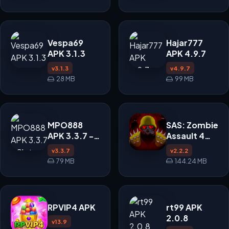
Tema Seru
Vespa69
Hajar777
APK 3.1.3
APK 4.9.7
v3.1.3
v4.9.7
28 MB
99 MB
MPO888
SAS: Zombie
APK 3.3.7 -
Assault 4
Slot Online
APK
v3.3.7
v2.2.2
Seru dan
79 MB
144.24 MB
Praktis
RPVIP4 APK
rt99 APK
2.0.8
v13.9