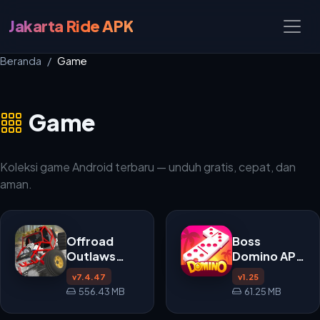
Jakarta Ride APK
Beranda
Game
Game
Koleksi game Android terbaru — unduh gratis, cepat, dan
aman.
Offroad
Boss
Outlaws
Domino APK
APK
v1.25
v7.4.47
v1.25
556.43 MB
61.25 MB