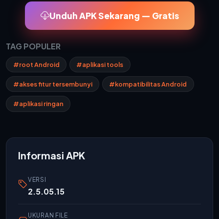
Unduh APK Sekarang — Gratis
TAG POPULER
#root Android
#aplikasi tools
#akses fitur tersembunyi
#kompatibilitas Android
#aplikasi ringan
Informasi APK
VERSI
2.5.05.15
UKURAN FILE