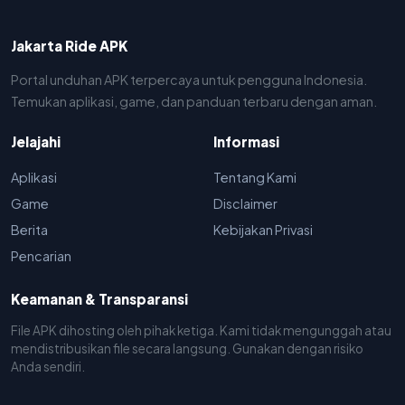
Jakarta Ride APK
Portal unduhan APK terpercaya untuk pengguna Indonesia.
Temukan aplikasi, game, dan panduan terbaru dengan aman.
Jelajahi
Informasi
Aplikasi
Tentang Kami
Game
Disclaimer
Berita
Kebijakan Privasi
Pencarian
Keamanan & Transparansi
File APK dihosting oleh pihak ketiga. Kami tidak mengunggah atau
mendistribusikan file secara langsung. Gunakan dengan risiko
Anda sendiri.