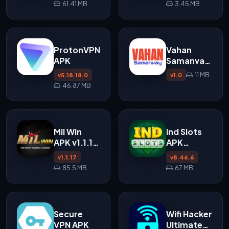
61.41 MB
3.45 MB
ProtonVPN
Vahan
APK
Samanvay
APK
11 MB
v5.18.18.0
v1.0
46.87 MB
Mil Win
Ind Slots
APK v1.1.17
APK
untuk
v8.46.6
v1.1.17
v8.46.6
Android
85.5 MB
67 MB
Secure
Wifi Hacker
VPN APK
Ultimate