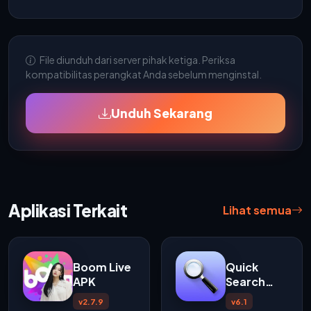
File diunduh dari server pihak ketiga. Periksa
kompatibilitas perangkat Anda sebelum menginstal.
Unduh Sekarang
Aplikasi Terkait
Lihat semua
Boom Live
Quick
APK
Search
Widget
v2.7.9
v6.1
APK v6.1