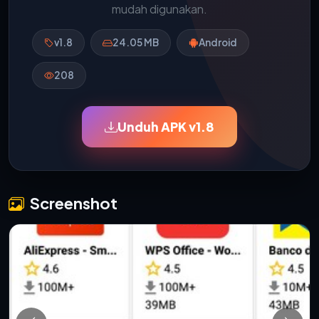
mudah digunakan.
v1.8
24.05 MB
Android
208
Unduh APK v1.8
Screenshot