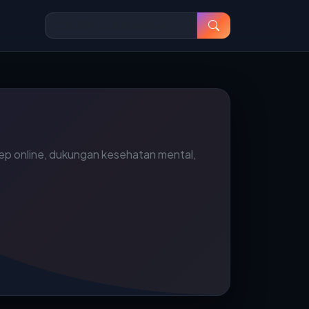
sep online, dukungan kesehatan mental,