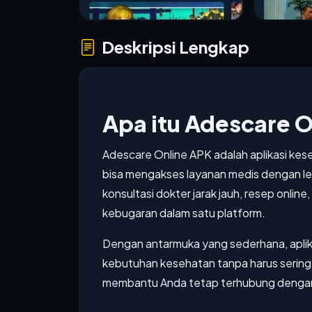
Deskripsi Lengkap
Apa itu Adescare 
Adescare Online APK adalah aplikasi kes
bisa mengakses layanan medis dengan lebi
konsultasi dokter jarak jauh, resep onl
kebugaran dalam satu platform.
Dengan antarmuka yang sederhana, aplika
kebutuhan kesehatan tanpa harus sering 
membantu Anda tetap terhubung dengan 