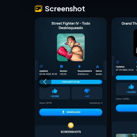
Screenshot