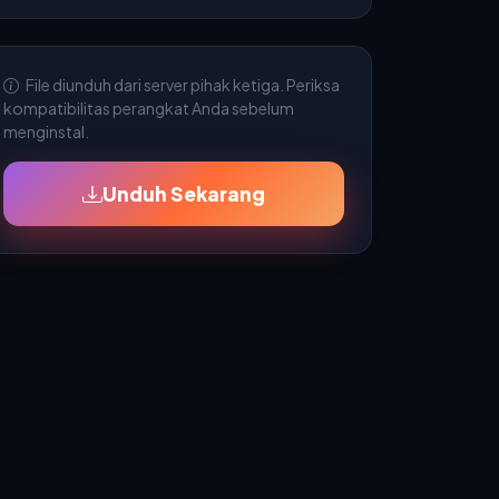
File diunduh dari server pihak ketiga. Periksa
kompatibilitas perangkat Anda sebelum
menginstal.
Unduh Sekarang