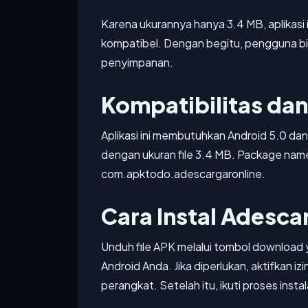
Karena ukurannya hanya 3.4 MB, aplikasi i
kompatibel. Dengan begitu, pengguna 
penyimpanan.
Kompatibilitas dan
Aplikasi ini membutuhkan Android 5.0 dan 
dengan ukuran file 3.4 MB. Package name a
com.apktodo.adescargaronline.
Cara Instal Adesca
Unduh file APK melalui tombol download ya
Android Anda. Jika diperlukan, aktifkan izi
perangkat. Setelah itu, ikuti proses insta