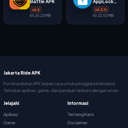
Battle APK
AppLock
APK
v6.5
v4.3.11
v4.3.11
25.23 MB
22.53 MB
untuk
Android
Jakarta Ride APK
Portal unduhan APK terpercaya untuk pengguna Indonesia.
Temukan aplikasi, game, dan panduan terbaru dengan aman.
Jelajahi
Informasi
Aplikasi
Tentang Kami
Game
Disclaimer