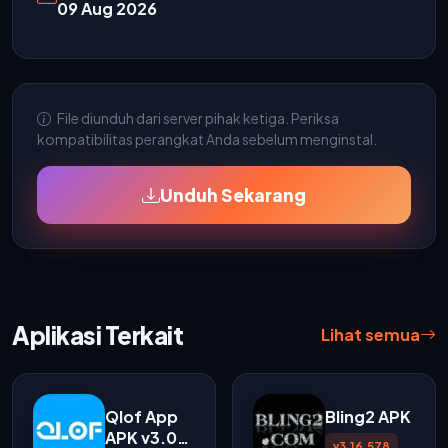
09 Aug 2026
File diunduh dari server pihak ketiga. Periksa
kompatibilitas perangkat Anda sebelum menginstal.
Unduh Sekarang
Aplikasi Terkait
Lihat semua
Qlof App
Bling2 APK
APK v3.0
v3.16.578