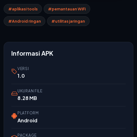
#aplikasi tools
#pemantauan WiFi
#Android ringan
#utilitas jaringan
Informasi APK
VERSI
1.0
UKURAN FILE
8.28 MB
PLATFORM
Android
PACKAGE