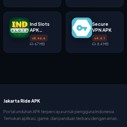
Ind Slots
Secure
APK
VPN APK
v8.46.6
v8.46.6
v4.4.1
67 MB
8.4 MB
Jakarta Ride APK
Portal unduhan APK terpercaya untuk pengguna Indonesia.
Temukan aplikasi, game, dan panduan terbaru dengan aman.