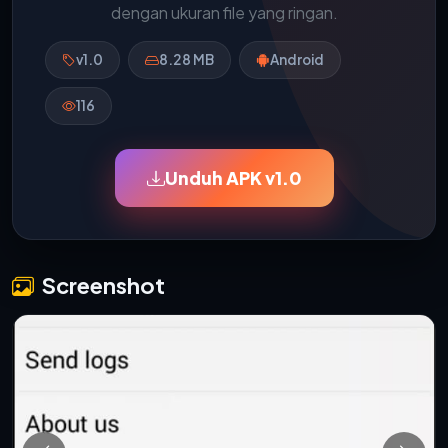
dengan ukuran file yang ringan.
v1.0
8.28 MB
Android
116
Unduh APK v1.0
Screenshot