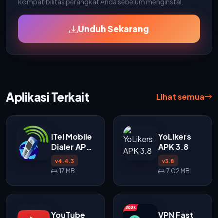
kompatibilitas perangkat Anda sebelum menginstal.
Unduh Sekarang
Aplikasi Terkait
Lihat semua
iTel Mobile
YoLikers
Dialer APK
APK 3.8
v4.4.3
v4.4.3
v3.8
17 MB
7.02 MB
YouTube
VPN Fast