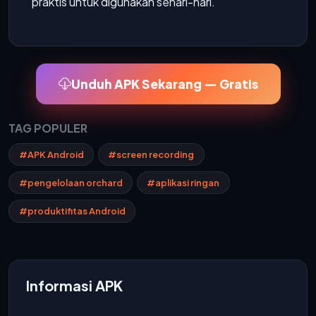
praktis untuk digunakan sehari-hari.
Unduh APK Sekarang — Gratis
TAG POPULER
#APK Android
#screen recording
#pengelolaan orchard
#aplikasi ringan
#produktifitas Android
Informasi APK