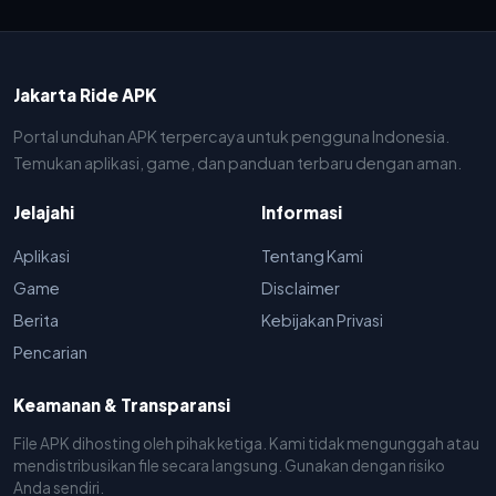
Jakarta Ride APK
Portal unduhan APK terpercaya untuk pengguna Indonesia.
Temukan aplikasi, game, dan panduan terbaru dengan aman.
Jelajahi
Informasi
Aplikasi
Tentang Kami
Game
Disclaimer
Berita
Kebijakan Privasi
Pencarian
Keamanan & Transparansi
File APK dihosting oleh pihak ketiga. Kami tidak mengunggah atau
mendistribusikan file secara langsung. Gunakan dengan risiko
Anda sendiri.