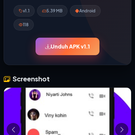
v1.1
5.39 MB
Android
118
Unduh APK v1.1
Screenshot