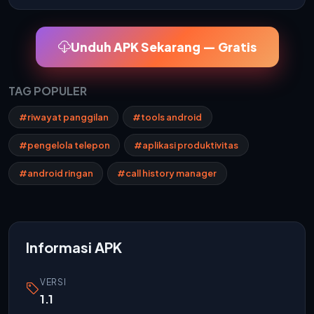
Unduh APK Sekarang — Gratis
TAG POPULER
#riwayat panggilan
#tools android
#pengelola telepon
#aplikasi produktivitas
#android ringan
#call history manager
Informasi APK
VERSI
1.1