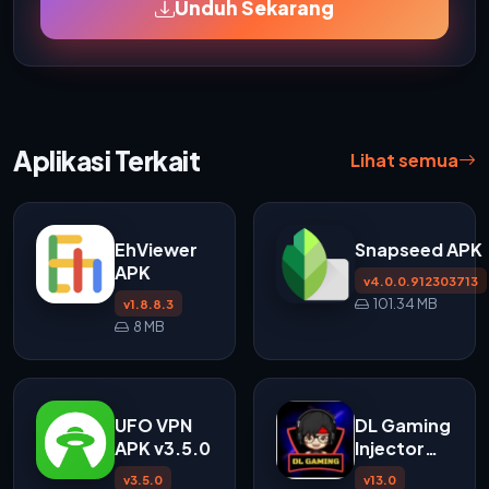
Unduh Sekarang
Aplikasi Terkait
Lihat semua
EhViewer
Snapseed APK
APK
v4.0.0.912303713
101.34 MB
v1.8.8.3
8 MB
UFO VPN
DL Gaming
APK v3.5.0
Injector
APK
v3.5.0
v13.0