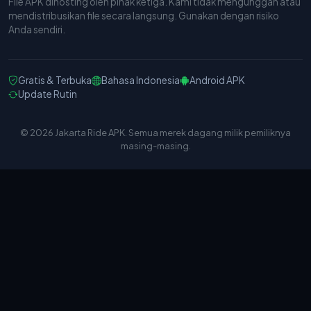
File APK dihosting oleh pihak ketiga. Kami tidak mengunggah atau
mendistribusikan file secara langsung. Gunakan dengan risiko
Anda sendiri.
Gratis & Terbuka
Bahasa Indonesia
Android APK
Update Rutin
© 2026 Jakarta Ride APK. Semua merek dagang milik pemiliknya
masing-masing.