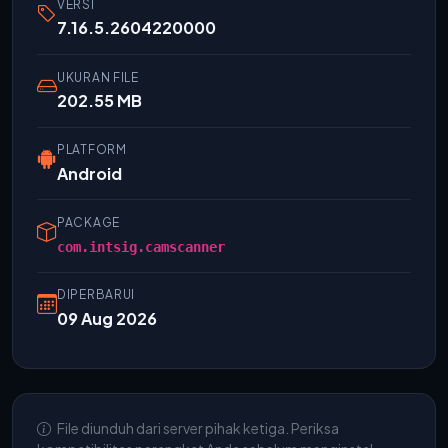
VERSI
7.16.5.2604220000
UKURAN FILE
202.55 MB
PLATFORM
Android
PACKAGE
com.intsig.camscanner
DIPERBARUI
09 Aug 2026
File diunduh dari server pihak ketiga. Periksa