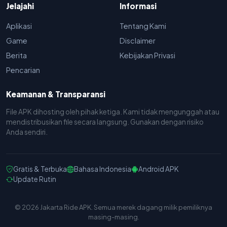
Jelajahi
Informasi
Aplikasi
Tentang Kami
Game
Disclaimer
Berita
Kebijakan Privasi
Pencarian
Keamanan & Transparansi
File APK dihosting oleh pihak ketiga. Kami tidak mengunggah atau
mendistribusikan file secara langsung. Gunakan dengan risiko
Anda sendiri.
Gratis & Terbuka
Bahasa Indonesia
Android APK
Update Rutin
© 2026 Jakarta Ride APK. Semua merek dagang milik pemiliknya
masing-masing.