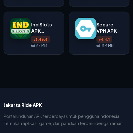
Ind Slots
Secure
APK
VPN APK
v8.46.6
v8.46.6
v4.4.1
67 MB
8.4 MB
Jakarta Ride APK
Portal unduhan APK terpercaya untuk pengguna Indonesia.
Temukan aplikasi, game, dan panduan terbaru dengan aman.