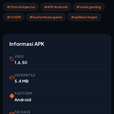
#Chorok Injector
#APK Android
#tools gaming
#CODM
#kustomisasi game
#aplikasi ringan
Informasi APK
VERSI
1.6.50
UKURAN FILE
5.4 MB
PLATFORM
Android
PACKAGE