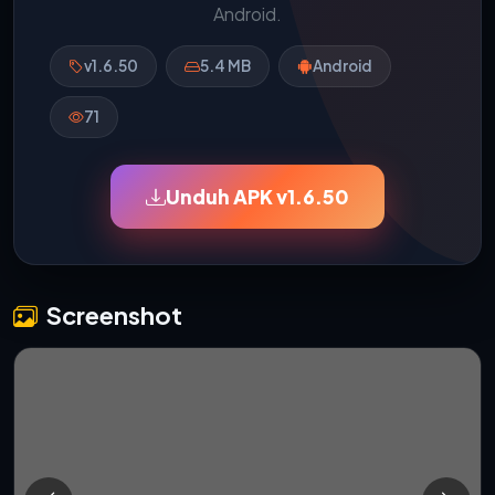
Android.
v1.6.50
5.4 MB
Android
71
Unduh APK v1.6.50
Screenshot