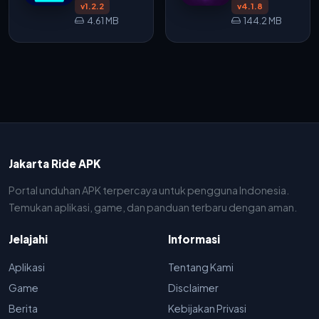
APK v1.2.2
v4.1.8
v1.2.2
v4.1.8
untuk Edit
4.61 MB
144.2 MB
Video di
Android
Jakarta Ride APK
Portal unduhan APK terpercaya untuk pengguna Indonesia.
Temukan aplikasi, game, dan panduan terbaru dengan aman.
Jelajahi
Informasi
Aplikasi
Tentang Kami
Game
Disclaimer
Berita
Kebijakan Privasi