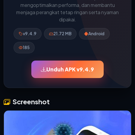
mengoptimalkan performa, dan membantu
menjaga perangkat tetap ringan serta nyaman
dipakai.
v9.4.9
21.72 MB
Android
185
Unduh APK v9.4.9
Screenshot