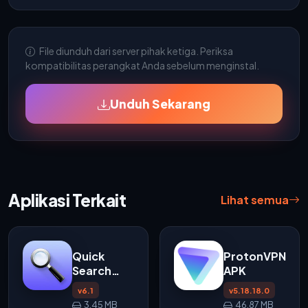
File diunduh dari server pihak ketiga. Periksa
kompatibilitas perangkat Anda sebelum menginstal.
Unduh Sekarang
Aplikasi Terkait
Lihat semua
Quick
ProtonVPN
Search
APK
Widget
v6.1
v5.18.18.0
APK v6.1
3.45 MB
46.87 MB