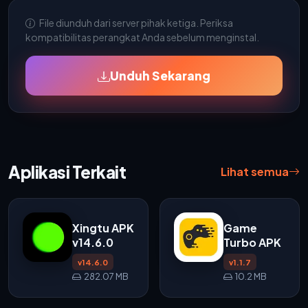
File diunduh dari server pihak ketiga. Periksa
kompatibilitas perangkat Anda sebelum menginstal.
Unduh Sekarang
Aplikasi Terkait
Lihat semua
Xingtu APK
Game
v14.6.0
Turbo APK
v14.6.0
v1.1.7
282.07 MB
10.2 MB