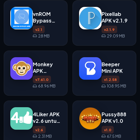
vnROM
Pixellab
Bypass
APK v2.1.9
FRP APK
v2.1
v2.1.9
28 MB
29.09 MB
Monkey
Beeper
APK
Mini APK
v7.61.0
v7.61.0
v1.2.58
untuk
68.96 MB
108.95 MB
Android
4Liker APK
Pussy888
v2.6 untuk
APK v1.0
Android
v2.6
v1.0
2.31 MB
67.5 MB