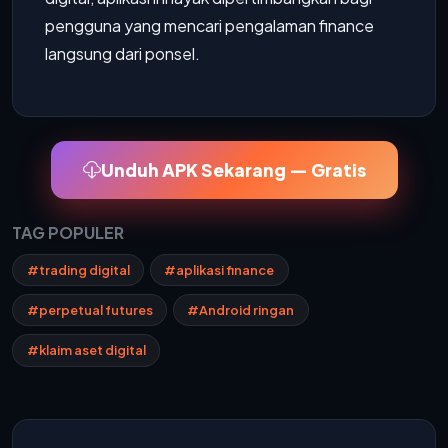
pengguna yang mencari pengalaman finance
langsung dari ponsel.
Unduh APK Sekarang — Gratis
TAG POPULER
#trading digital
#aplikasi finance
#perpetual futures
#Android ringan
#klaim aset digital