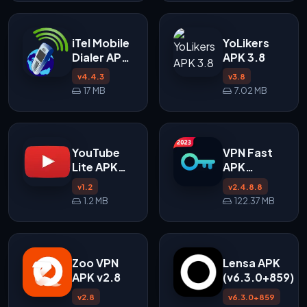
iTel Mobile
YoLikers
Dialer APK
APK 3.8
v4.4.3
v4.4.3
v3.8
17 MB
7.02 MB
YouTube
VPN Fast
Lite APK
APK
v1.2
v2.4.8.8
v1.2
v2.4.8.8
untuk
1.2 MB
122.37 MB
Android
Zoo VPN
Lensa APK
APK v2.8
(v6.3.0+859)
v2.8
v6.3.0+859