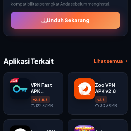
kompatibilitas perangkat Anda sebelum menginstal.
Unduh Sekarang
Aplikasi Terkait
Lihat semua
VPN Fast
Zoo VPN
APK
APK v2.8
v2.4.8.8
v2.4.8.8
v2.8
untuk
122.37 MB
30.88 MB
Android