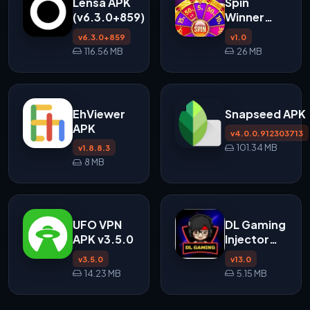
Lensa APK
Spin
(v6.3.0+859)
Winner
APK
v6.3.0+859
v1.0
116.56 MB
26 MB
EhViewer
Snapseed APK
APK
v4.0.0.912303713
101.34 MB
v1.8.8.3
8 MB
UFO VPN
DL Gaming
APK v3.5.0
Injector
APK
v3.5.0
v13.0
14.23 MB
5.15 MB