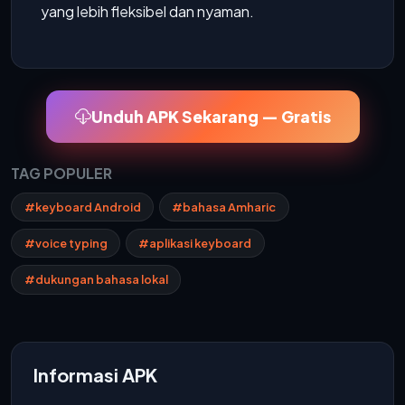
yang lebih fleksibel dan nyaman.
Unduh APK Sekarang — Gratis
TAG POPULER
#keyboard Android
#bahasa Amharic
#voice typing
#aplikasi keyboard
#dukungan bahasa lokal
Informasi APK