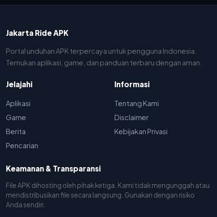
Jakarta Ride APK
Portal unduhan APK terpercaya untuk pengguna Indonesia.
Temukan aplikasi, game, dan panduan terbaru dengan aman.
Jelajahi
Informasi
Aplikasi
Tentang Kami
Game
Disclaimer
Berita
Kebijakan Privasi
Pencarian
Keamanan & Transparansi
File APK dihosting oleh pihak ketiga. Kami tidak mengunggah atau
mendistribusikan file secara langsung. Gunakan dengan risiko
Anda sendiri.