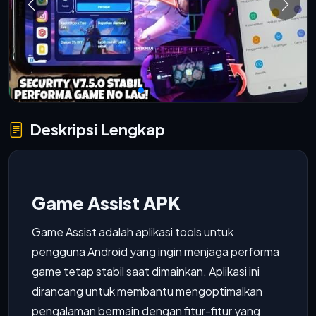
Deskripsi Lengkap
Game Assist APK
Game Assist adalah aplikasi tools untuk
pengguna Android yang ingin menjaga performa
game tetap stabil saat dimainkan. Aplikasi ini
dirancang untuk membantu mengoptimalkan
pengalaman bermain dengan fitur-fitur yang