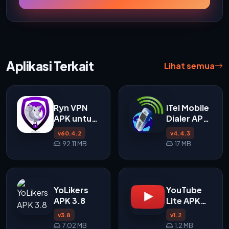
Aplikasi Terkait
Lihat semua
Ryn VPN
iTel Mobile
APK untuk
Dialer APK
Android
v4.4.3
v60.4.2
v4.4.3
92.11 MB
17 MB
YoLikers
YouTube
APK 3.8
Lite APK
v1.2
v3.8
v1.2
7.02 MB
1.2 MB