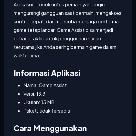
Aplikasi ini cocok untuk pemain yang ingin
mengurangi gangguan saat bermain, mengakses
kontrol cepat, dan mencoba menjaga performa
game tetap lancar. Game Assist bisa menjadi
pilihan praktis untuk penggunaan harian,
terutama jika Anda sering bermain game dalam
waktu lama.
Informasi Aplikasi
Nama: Game Assist
Versi: 13.3
Ukuran: 15 MB
Paket: tidak tersedia
Cara Menggunakan