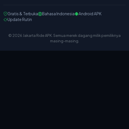
Gratis & Terbuka
Bahasa Indonesia
Android APK
Update Rutin
© 2026 Jakarta Ride APK. Semua merek dagang milik pemiliknya
masing-masing.