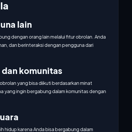
la
una lain
g dengan orang lain melalui fitur obrolan. Anda
an, dan berinteraksi dengan pengguna dari
i dan komunitas
obrolan yang bisa diikuti berdasarkan minat
una yang ingin bergabung dalam komunitas dengan
suara
ih hidup karena Anda bisa bergabung dalam