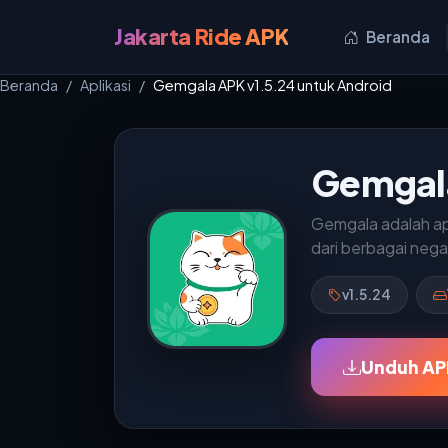
Jakarta Ride APK
Beranda
Beranda
Aplikasi
Gemgala APK v1.5.24 untuk Android
Gemgala
Gemgala adalah ap
dari berbagai negar
v1.5.24
Unduh AP