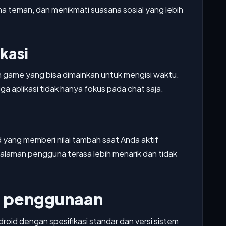
 teman, dan menikmati suasana sosial yang lebih
kasi
n game yang bisa dimainkan untuk mengisi waktu.
gga aplikasi tidak hanya fokus pada chat saja.
 yang memberi nilai tambah saat Anda aktif
alaman pengguna terasa lebih menarik dan tidak
n penggunaan
id dengan spesifikasi standar dan versi sistem