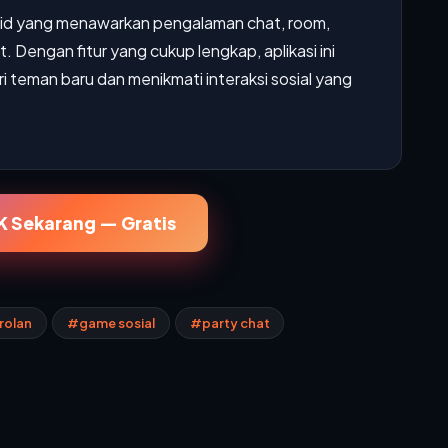
roid yang menawarkan pengalaman chat, room,
 Dengan fitur yang cukup lengkap, aplikasi ini
 teman baru dan menikmati interaksi sosial yang
 Sekarang — Gratis
rolan
#game sosial
#party chat