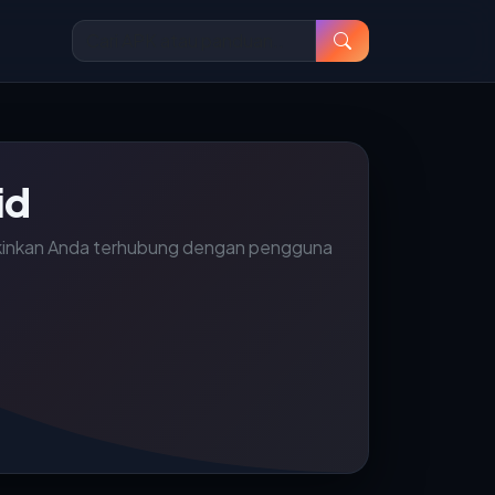
id
ngkinkan Anda terhubung dengan pengguna