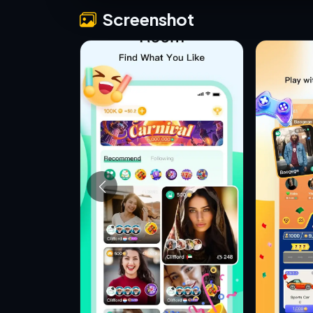
Screenshot