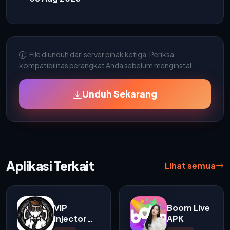
File diunduh dari server pihak ketiga. Periksa
kompatibilitas perangkat Anda sebelum menginstal.
Unduh Sekarang
Aplikasi Terkait
Lihat semua
VIP
Boom Live
Injector
APK
APK v145