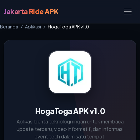
Jakarta Ride APK
Beranda
Aplikasi
HogaToga APK v1.0
HogaToga APK v1.0
Aplikasi berita teknologi ringan untuk membaca
update terbaru, video informatif, dan informasi
event tech dalam satu tempat.