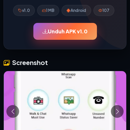
v1.0
1 MB
Android
107
Unduh APK v1.0
Screenshot