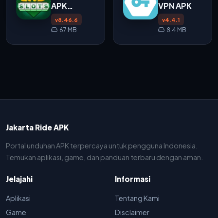
APK
VPN APK
v8.46.6
v8.46.6
v4.4.1
67 MB
8.4 MB
Jakarta Ride APK
Portal unduhan APK terpercaya untuk pengguna Indonesia.
Temukan aplikasi, game, dan panduan terbaru dengan aman.
Jelajahi
Informasi
Aplikasi
Tentang Kami
Game
Disclaimer