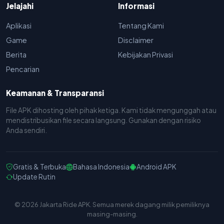
Jelajahi
Informasi
Aplikasi
Tentang Kami
Game
Disclaimer
Berita
Kebijakan Privasi
Pencarian
Keamanan & Transparansi
File APK dihosting oleh pihak ketiga. Kami tidak mengunggah atau
mendistribusikan file secara langsung. Gunakan dengan risiko
Anda sendiri.
Gratis & Terbuka
Bahasa Indonesia
Android APK
Update Rutin
© 2026 Jakarta Ride APK. Semua merek dagang milik pemiliknya
masing-masing.