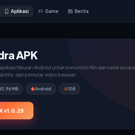
Aplikasi
Game
Berita
dra APK
aplikasi hiburan Android untuk menonton film dan serial secar
ubtitle, dan pemutar video bawaan.
10.96 MB
Android
108
K v1.0.25