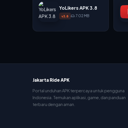
YoLikers APK 3.8
7.02 MB
v3.8
Jakarta Ride APK
Portal unduhan APK terpercaya untuk pengguna
Indonesia. Temukan aplikasi, game, dan panduan
terbaru dengan aman.