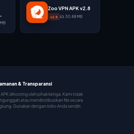
Zoo VPN APK v2.8
30.88 MB
v2.8
 MB
amanan & Transparansi
e APK dihosting oleh pihak ketiga. Kami tidak
gunggah atau mendistribusikan file secara
gsung. Gunakan dengan risiko Anda sendiri.