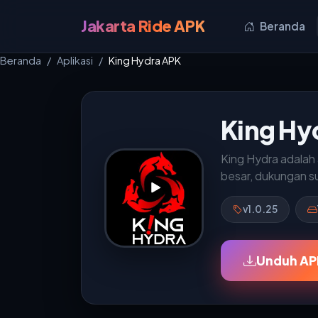
Jakarta Ride APK
Beranda
Beranda
Aplikasi
King Hydra APK
King Hy
King Hydra adalah 
besar, dukungan s
v1.0.25
Unduh AP