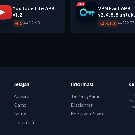
YouTube Lite APK
VPN Fast APK
v1.2
v2.4.8.8 untuk
Android
1.2 MB
122.37
v1.2
v2.4.8.8
Jelajahi
Informasi
Ke
Fil
Aplikasi
Tentang Kami
men
Game
Disclaimer
lan
Berita
Kebijakan Privasi
Pencarian