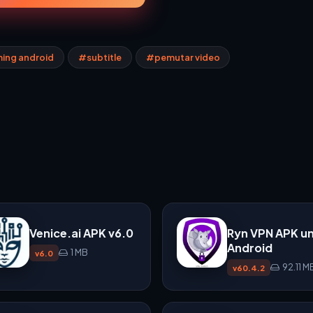
ing android
#subtitle
#pemutar video
Venice.ai APK v6.0
Ryn VPN APK u
Android
1 MB
v6.0
92.11 M
v60.4.2