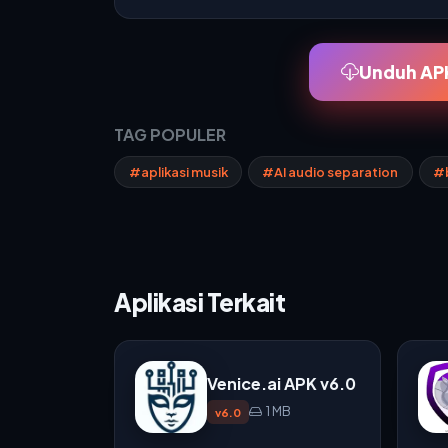
Unduh APK
TAG POPULER
#aplikasi musik
#AI audio separation
#b
Aplikasi Terkait
Venice.ai APK v6.0
1 MB
v6.0