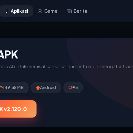
Aplikasi
Game
Berita
 APK
basis AI untuk memisahkan vokal dan instrumen, mengatur trac
149.38 MB
Android
93
K v2.120.0