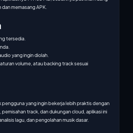
h dan memasang APK.
n
ng tersedia.
Anda.
 audio yang ingin diolah.
aturan volume, atau backing track sesuai
k pengguna yang ingin bekerja lebih praktis dengan
I, pemisahan track, dan dukungan cloud, aplikasi ini
analisis lagu, dan pengolahan musik dasar.