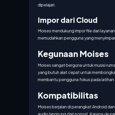
dipelajari.
Impor dari Cloud
Moises mendukung impor file dari layanan 
memudahkan pengguna yang menyimpan ko
Kegunaan Moises
Moises sangat berguna untuk musisi rumah
yang butuh alat cepat untuk membongkar l
membantu pengguna fokus pada latihan d
Kompatibilitas
Moises berjalan di perangkat Android da
audio langsung dari ponsel. Karena ukura