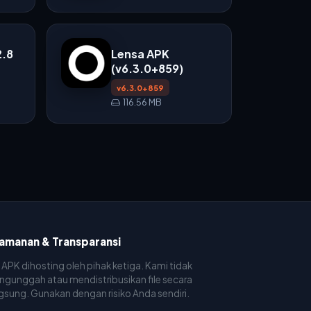
2.8
Lensa APK
(v6.3.0+859)
v6.3.0+859
116.56 MB
amanan & Transparansi
e APK dihosting oleh pihak ketiga. Kami tidak
gunggah atau mendistribusikan file secara
gsung. Gunakan dengan risiko Anda sendiri.