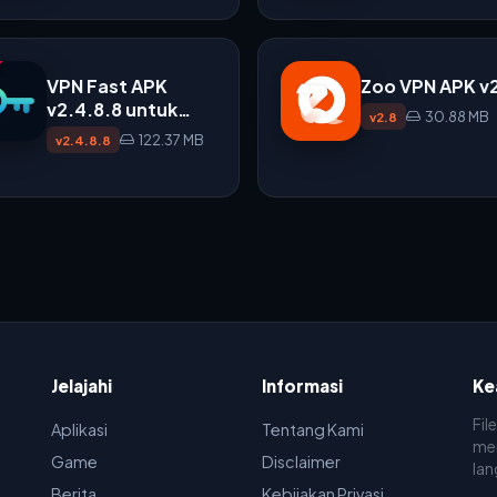
VPN Fast APK
Zoo VPN APK v
v2.4.8.8 untuk
30.88 MB
v2.8
Android
122.37 MB
v2.4.8.8
Jelajahi
Informasi
Ke
Fil
Aplikasi
Tentang Kami
men
Game
Disclaimer
lan
Berita
Kebijakan Privasi