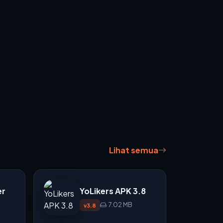
Lihat semua
er
YoLikers APK 3.8
7.02 MB
v3.8