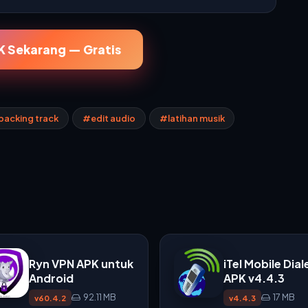
 Sekarang — Gratis
acking track
#edit audio
#latihan musik
Ryn VPN APK untuk
iTel Mobile Dial
Android
APK v4.4.3
92.11 MB
17 MB
v60.4.2
v4.4.3