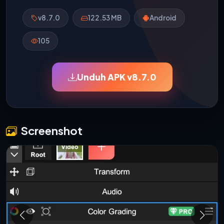
v8.7.0
122.53 MB
Android
105
Unduh APK v8.7.0
Screenshot