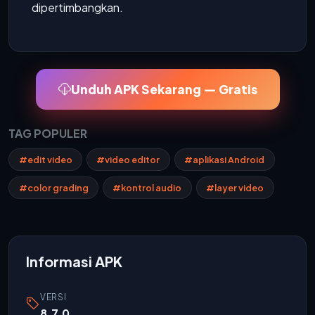
dipertimbangkan.
Unduh APK Sekarang — Gratis
TAG POPULER
#edit video
#video editor
#aplikasi Android
#color grading
#kontrol audio
#layer video
Informasi APK
VERSI
8.7.0