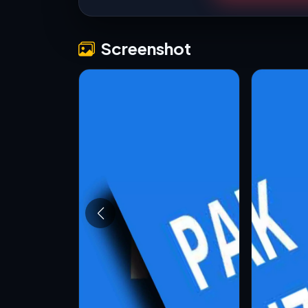
Screenshot