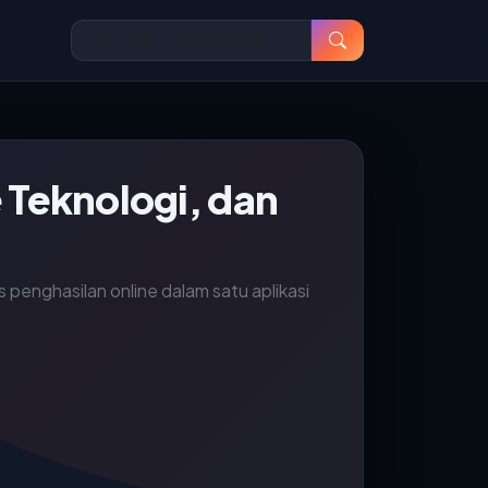
 Teknologi, dan
 penghasilan online dalam satu aplikasi