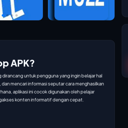
pp APK?
 dirancang untuk pengguna yang ingin belajar hal
 dan mencari informasi seputar cara menghasilkan
ana, aplikasi ini cocok digunakan oleh pelajar
akses konten informatif dengan cepat.