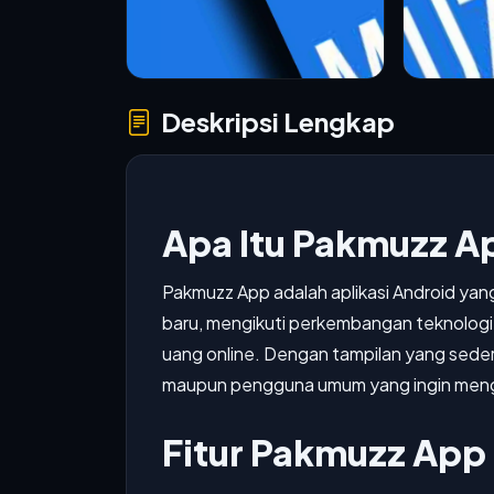
Deskripsi Lengkap
Apa Itu Pakmuzz A
Pakmuzz App adalah aplikasi Android yang
baru, mengikuti perkembangan teknologi,
uang online. Dengan tampilan yang sederh
maupun pengguna umum yang ingin meng
Fitur Pakmuzz App