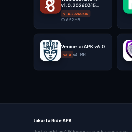
v1.0.20260315
untuk Android
v1.0.20260315
6.52 MB
Venice.ai APK v6.0
1 MB
v6.0
Jakarta Ride APK
Portal unduhan APK terpercaya untuk pengguna