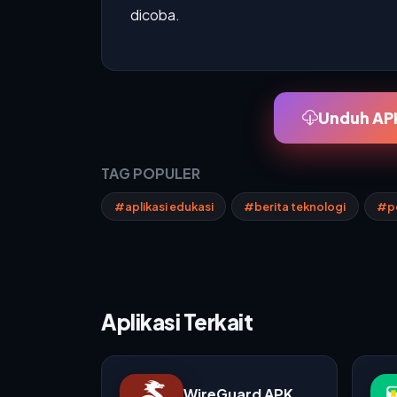
dicoba.
Unduh APK
TAG POPULER
#aplikasi edukasi
#berita teknologi
#pe
Aplikasi Terkait
WireGuard APK