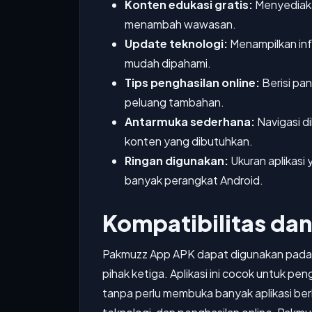
Konten edukasi gratis:
Menyediakan
menambah wawasan.
Update teknologi:
Menampilkan inf
mudah dipahami.
Tips penghasilan online:
Berisi pan
peluang tambahan.
Antarmuka sederhana:
Navigasi 
konten yang dibutuhkan.
Ringan digunakan:
Ukuran aplikasi
banyak perangkat Android.
Kompatibilitas da
Pakmuzz App APK dapat digunakan pada 
pihak ketiga. Aplikasi ini cocok untuk p
tanpa perlu membuka banyak aplikasi ber