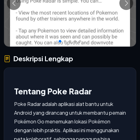
Deskripsi Lengkap
Tentang Poke Radar
Poke Radar adalah aplikasi alat bantu untuk
Android yang dirancang untuk membantu pemain
Pokémon Go menemukan lokasi Pokémon
dengan lebih praktis. Aplikasi ini menggunakan
peta kolaboratif, sehingga pengguna bisa