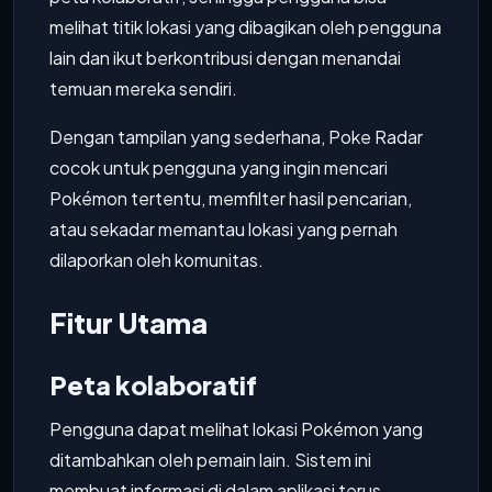
melihat titik lokasi yang dibagikan oleh pengguna
lain dan ikut berkontribusi dengan menandai
temuan mereka sendiri.
Dengan tampilan yang sederhana, Poke Radar
cocok untuk pengguna yang ingin mencari
Pokémon tertentu, memfilter hasil pencarian,
atau sekadar memantau lokasi yang pernah
dilaporkan oleh komunitas.
Fitur Utama
Peta kolaboratif
Pengguna dapat melihat lokasi Pokémon yang
ditambahkan oleh pemain lain. Sistem ini
membuat informasi di dalam aplikasi terus