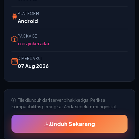
PLATFORM
Android
PACKAGE
com.pokeradar
DIPERBARUI
07 Aug 2026
File diunduh dari server pihak ketiga. Periksa
kompatibilitas perangkat Anda sebelum menginstal.
Unduh Sekarang