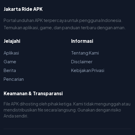
Jakarta Ride APK
Portal unduhan APK terpercaya untuk pengguna Indonesia.
Temukan aplikasi, game, dan panduan terbaru dengan aman.
Jelajahi
Informasi
Aplikasi
Tentang Kami
Game
Disclaimer
Berita
Kebijakan Privasi
Pencarian
Keamanan & Transparansi
File APK dihosting oleh pihak ketiga. Kami tidak mengunggah atau
mendistribusikan file secara langsung. Gunakan dengan risiko
Anda sendiri.