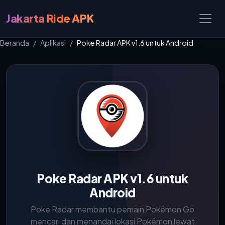
Jakarta Ride APK
Beranda
Aplikasi
Poke Radar APK v1.6 untuk Android
Poke Radar APK v1.6 untuk
Android
Poke Radar membantu pemain Pokémon Go
mencari dan menandai lokasi Pokémon lewat