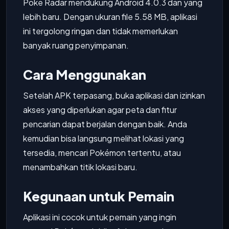
Poke Radar mendukung Android 4.0.3 dan yang
lebih baru. Dengan ukuran file 5.58 MB, aplikasi
ini tergolong ringan dan tidak memerlukan
banyak ruang penyimpanan.
Cara Menggunakan
Setelah APK terpasang, buka aplikasi dan izinkan
akses yang diperlukan agar peta dan fitur
pencarian dapat berjalan dengan baik. Anda
kemudian bisa langsung melihat lokasi yang
tersedia, mencari Pokémon tertentu, atau
menambahkan titik lokasi baru.
Kegunaan untuk Pemain
Aplikasi ini cocok untuk pemain yang ingin