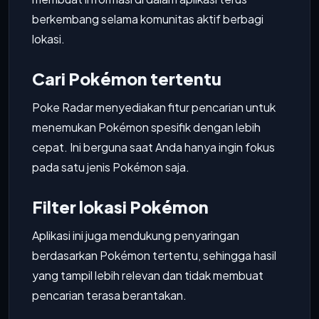
berkembang selama komunitas aktif berbagi
lokasi.
Cari Pokémon tertentu
Poke Radar menyediakan fitur pencarian untuk
menemukan Pokémon spesifik dengan lebih
cepat. Ini berguna saat Anda hanya ingin fokus
pada satu jenis Pokémon saja.
Filter lokasi Pokémon
Aplikasi ini juga mendukung penyaringan
berdasarkan Pokémon tertentu, sehingga hasil
yang tampil lebih relevan dan tidak membuat
pencarian terasa berantakan.