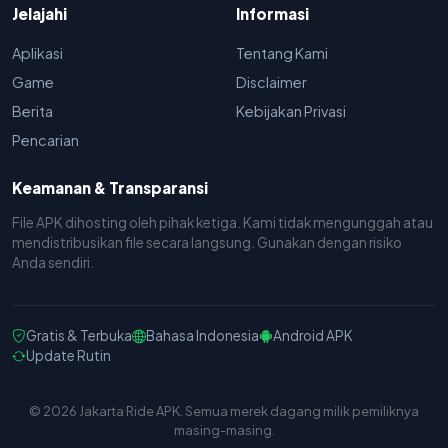
Jelajahi
Informasi
Aplikasi
Tentang Kami
Game
Disclaimer
Berita
Kebijakan Privasi
Pencarian
Keamanan & Transparansi
File APK dihosting oleh pihak ketiga. Kami tidak mengunggah atau
mendistribusikan file secara langsung. Gunakan dengan risiko
Anda sendiri.
Gratis & Terbuka
Bahasa Indonesia
Android APK
Update Rutin
© 2026 Jakarta Ride APK. Semua merek dagang milik pemiliknya
masing-masing.