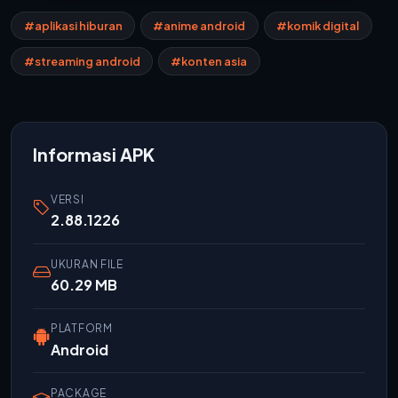
#aplikasi hiburan
#anime android
#komik digital
#streaming android
#konten asia
Informasi APK
VERSI
2.88.1226
UKURAN FILE
60.29 MB
PLATFORM
Android
PACKAGE