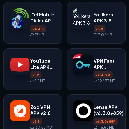
iTel Mobile
YoLikers
Dialer APK
APK 3.8
v4.4.3
v4.4.3
v3.8
17 MB
7.02 MB
YouTube
VPN Fast
Lite APK
APK
v1.2
v2.4.8.8
v1.2
v2.4.8.8
untuk
1.2 MB
122.37 MB
Android
Zoo VPN
Lensa APK
APK v2.8
(v6.3.0+859)
v2.8
v6.3.0+859
30.88 MB
116.56 MB