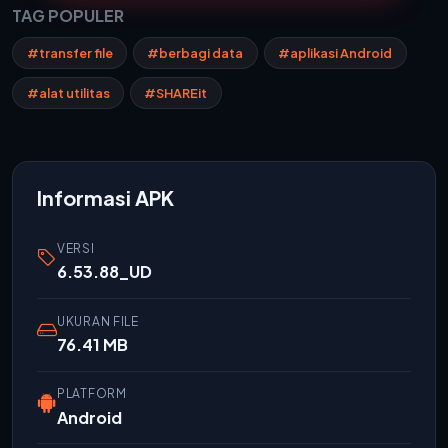
TAG POPULER
#transfer file
#berbagi data
#aplikasi Android
#alat utilitas
#SHAREit
Informasi APK
VERSI
6.53.88_UD
UKURAN FILE
76.41 MB
PLATFORM
Android