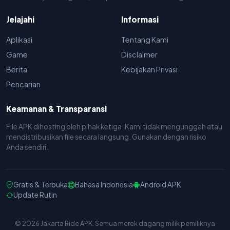
Jelajahi
Informasi
Aplikasi
Tentang Kami
Game
Disclaimer
Berita
Kebijakan Privasi
Pencarian
Keamanan & Transparansi
File APK dihosting oleh pihak ketiga. Kami tidak mengunggah atau
mendistribusikan file secara langsung. Gunakan dengan risiko
Anda sendiri.
Gratis & Terbuka
Bahasa Indonesia
Android APK
Update Rutin
© 2026 Jakarta Ride APK. Semua merek dagang milik pemiliknya