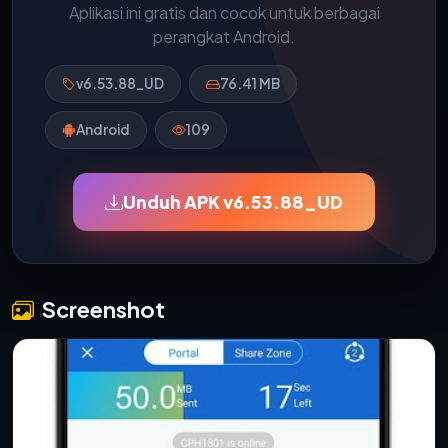
Aplikasi ini gratis dan cocok untuk berbagai
perangkat Android.
v6.53.88_UD
76.41 MB
Android
109
Unduh APK v6.53.88_UD
Screenshot