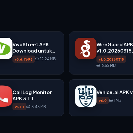
VivaStreet APK
WireGuard AP
Download untuk
v1.0.20260315
Android
untuk Android
12.24 MB
v3.6.7696
v1.0.20260315
6.52 MB
Call Log Monitor
Venice.ai APK 
APK 3.1.1
1 MB
v6.0
3.45 MB
v3.1.1