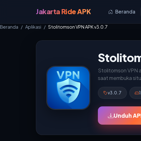
Jakarta Ride APK
Beranda
Beranda
Aplikasi
Stolitomson VPN APK v3.0.7
Stolito
Stolitomson VPN ad
saat membuka situs
v3.0.7
Unduh AP