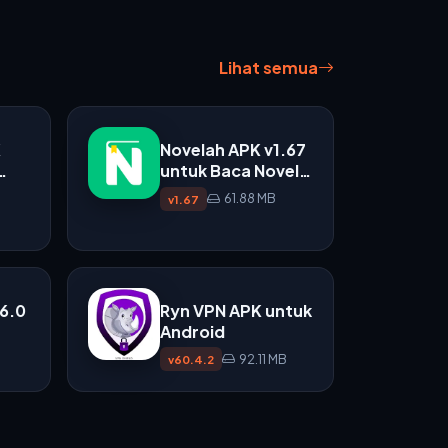
Lihat semua
K
Novelah APK v1.67
untuk Baca Novel
di Android
61.88 MB
v1.67
v6.0
Ryn VPN APK untuk
Android
92.11 MB
v60.4.2