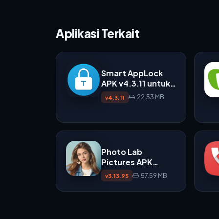
Aplikasi Terkait
Smart AppLock
APK v4.3.11 untuk
Android
22.53 MB
v4.3.11
Photo Lab
Pictures APK
v3.13.95 untuk Edit
57.59 MB
v3.13.95
Foto dengan Efek
AI