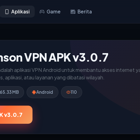
Aplikasi
Game
Berita
mson VPN APK v3.0.7
alah aplikasi VPN Android untuk membantu akses internet ya
, aplikasi, atau layanan yang dibatasi wilayah.
165.33 MB
Android
110
K v3.0.7