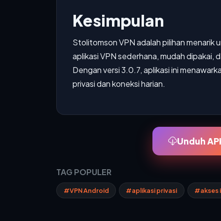
Kesimpulan
Stolitomson VPN adalah pilihan menari
aplikasi VPN sederhana, mudah dipakai, 
Dengan versi 3.0.7, aplikasi ini menawa
privasi dan koneksi harian.
Unduh APK
TAG POPULER
#VPN Android
#aplikasi privasi
#akses 