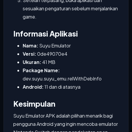
Setelah terpasang, buka aplikasi dan
sesuaikan pengaturan sebelum menjalankan
game.
Informasi Aplikasi
Nama:
Suyu Emulator
Versi:
0de49070e4
Ukuran:
41 MB
Package Name:
dev.suyu.suyu_emu.relWithDebInfo
Android:
11 dan di atasnya
Kesimpulan
Suyu Emulator APK adalah pilihan menarik bagi
pengguna Android yang ingin mencoba emulator