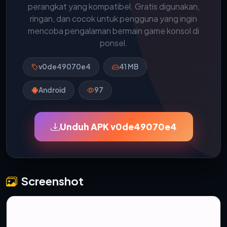
perangkat yang kompatibel. Gratis digunakan,
ringan, dan cocok untuk pengguna yang ingin
mencoba pengalaman bermain game konsol di
ponsel.
v0de49070e4
41 MB
Android
97
Unduh APK v0de49070e4
Screenshot