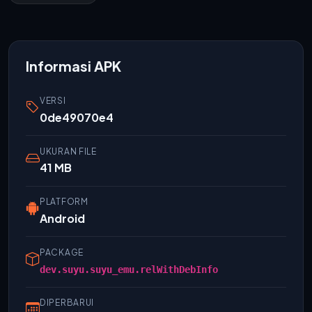
Informasi APK
VERSI
0de49070e4
UKURAN FILE
41 MB
PLATFORM
Android
PACKAGE
dev.suyu.suyu_emu.relWithDebInfo
DIPERBARUI