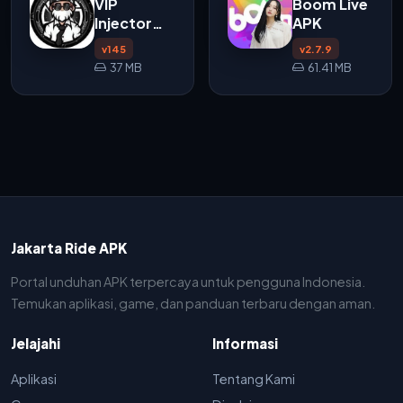
VIP
Boom Live
Injector
APK
APK v145
v145
v2.7.9
37 MB
61.41 MB
Jakarta Ride APK
Portal unduhan APK terpercaya untuk pengguna Indonesia.
Temukan aplikasi, game, dan panduan terbaru dengan aman.
Jelajahi
Informasi
Aplikasi
Tentang Kami