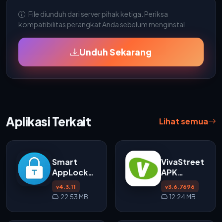
File diunduh dari server pihak ketiga. Periksa
kompatibilitas perangkat Anda sebelum menginstal.
Unduh Sekarang
Aplikasi Terkait
Lihat semua
Smart
VivaStreet
AppLock
APK
APK
Download
v4.3.11
v3.6.7696
v4.3.11
untuk
22.53 MB
12.24 MB
untuk
Android
Android