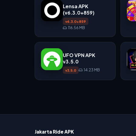
Lensa APK
(v6.3.0+859)
v6.3.0+859
116.56 MB
UFO VPN APK
v3.5.0
14.23 MB
v3.5.0
Jakarta Ride APK