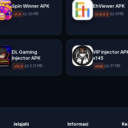
Spin Winner APK
EhViewer APK
26 MB
8 MB
v1.0
v1.8.8.3
DL Gaming
VIP Injector AP
Injector APK
v145
5.15 MB
37 MB
v13.0
v145
Jelajahi
Informasi
Ke