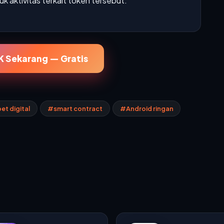
 aktivitas terkait token tersebut.
 Sekarang — Gratis
t digital
#smart contract
#Android ringan