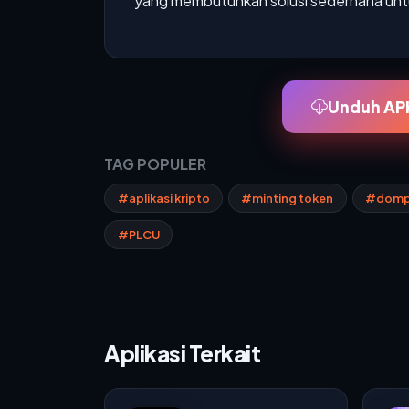
yang membutuhkan solusi sederhana untuk
Unduh APK
TAG POPULER
#aplikasi kripto
#minting token
#dompe
#PLCU
Aplikasi Terkait