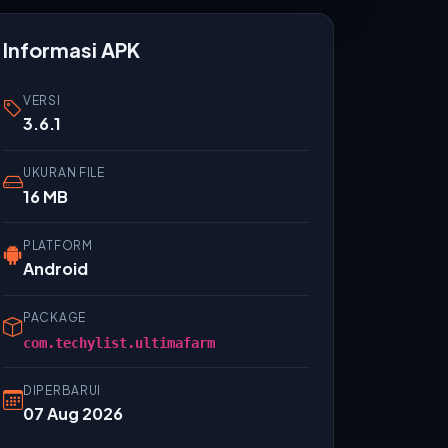
Informasi APK
VERSI
3.6.1
UKURAN FILE
16 MB
PLATFORM
Android
PACKAGE
com.techylist.ultimafarm
DIPERBARUI
07 Aug 2026