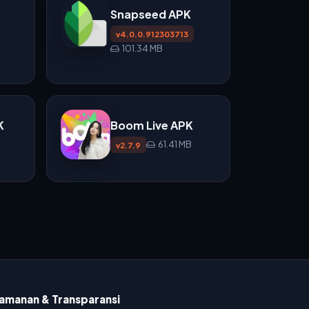
Snapseed APK
v4.0.0.912303713
101.34 MB
K
Boom Live APK
61.41 MB
v2.7.9
amanan & Transparansi