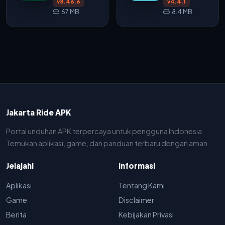
v8.46.6
v4.4.1
67 MB
8.4 MB
Jakarta Ride APK
Portal unduhan APK terpercaya untuk pengguna Indonesia.
Temukan aplikasi, game, dan panduan terbaru dengan aman.
Jelajahi
Informasi
Aplikasi
Tentang Kami
Game
Disclaimer
Berita
Kebijakan Privasi