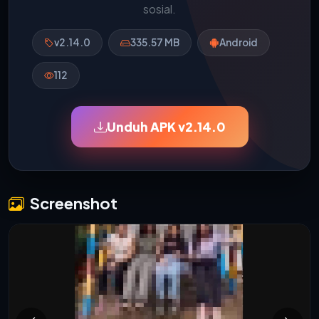
sosial.
v2.14.0
335.57 MB
Android
112
Unduh APK v2.14.0
Screenshot