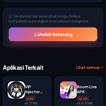
File diunduh dari server pihak ketiga. Periksa
kompatibilitas perangkat Anda sebelum menginstal.
Unduh Sekarang
Aplikasi Terkait
Lihat semua
VIP
Boom Live
Injector
APK
APK v145
v145
v2.7.9
37 MB
61.41 MB