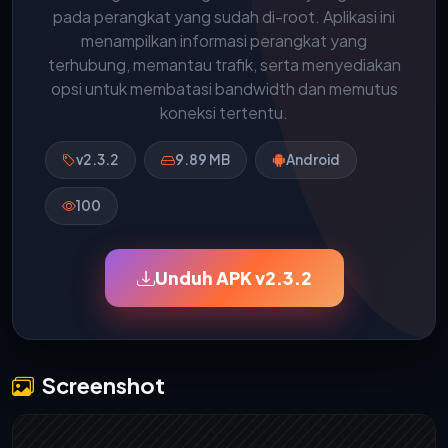
pada perangkat yang sudah di-root. Aplikasi ini
menampilkan informasi perangkat yang
terhubung, memantau trafik, serta menyediakan
opsi untuk membatasi bandwidth dan memutus
koneksi tertentu.
v2.3.2
9.89 MB
Android
100
Unduh APK v2.3.2
Screenshot