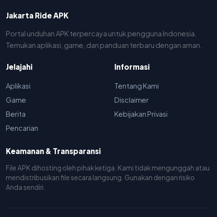
Jakarta Ride APK
Portal unduhan APK terpercaya untuk pengguna Indonesia.
Temukan aplikasi, game, dan panduan terbaru dengan aman.
Jelajahi
Informasi
Aplikasi
Tentang Kami
Game
Disclaimer
Berita
Kebijakan Privasi
Pencarian
Keamanan & Transparansi
File APK dihosting oleh pihak ketiga. Kami tidak mengunggah atau
mendistribusikan file secara langsung. Gunakan dengan risiko
Anda sendiri.