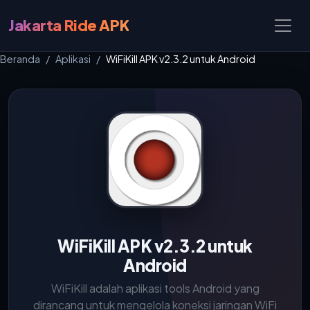
Jakarta Ride APK
Beranda
Aplikasi
WiFiKill APK v2.3.2 untuk Android
WiFiKill APK v2.3.2 untuk
Android
WiFiKill adalah aplikasi tools Android yang
dirancang untuk mengelola koneksi jaringan WiFi