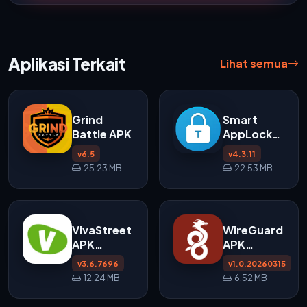
Aplikasi Terkait
Lihat semua
Grind
Smart
Battle APK
AppLock
APK
v6.5
v4.3.11
v4.3.11
25.23 MB
22.53 MB
untuk
Android
VivaStreet
WireGuard
APK
APK
Download
v1.0.20260315
v3.6.7696
v1.0.20260315
untuk
untuk Android
12.24 MB
6.52 MB
Android