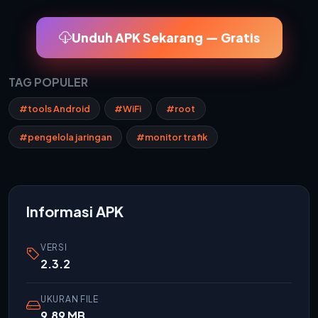
Unduh APK Sekarang — Gratis
TAG POPULER
#tools Android
#WiFi
#root
#pengelola jaringan
#monitor trafik
Informasi APK
VERSI
2.3.2
UKURAN FILE
9.89 MB