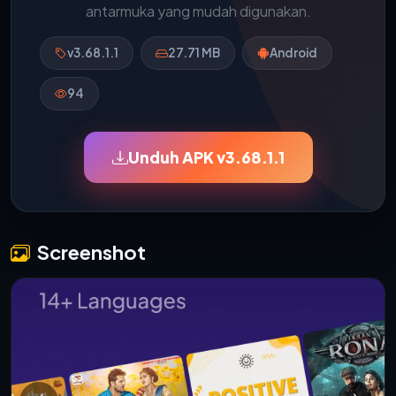
antarmuka yang mudah digunakan.
v3.68.1.1
27.71 MB
Android
94
Unduh APK v3.68.1.1
Screenshot