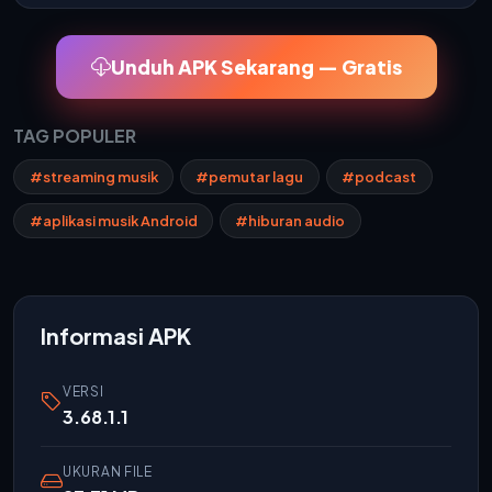
Unduh APK Sekarang — Gratis
TAG POPULER
#streaming musik
#pemutar lagu
#podcast
#aplikasi musik Android
#hiburan audio
Informasi APK
VERSI
3.68.1.1
UKURAN FILE