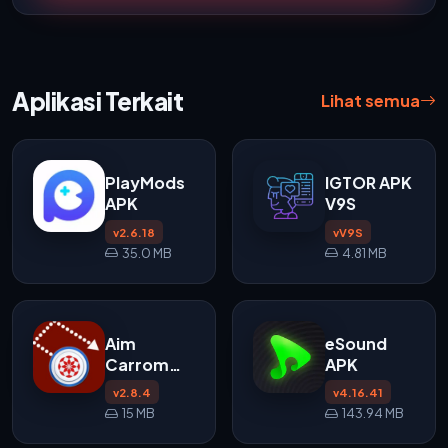
Aplikasi Terkait
Lihat semua
PlayMods
IGTOR APK
APK
V9S
v2.6.18
vV9S
35.0 MB
4.81 MB
Aim
eSound
Carrom
APK
APK
v2.8.4
v4.16.41
15 MB
143.94 MB