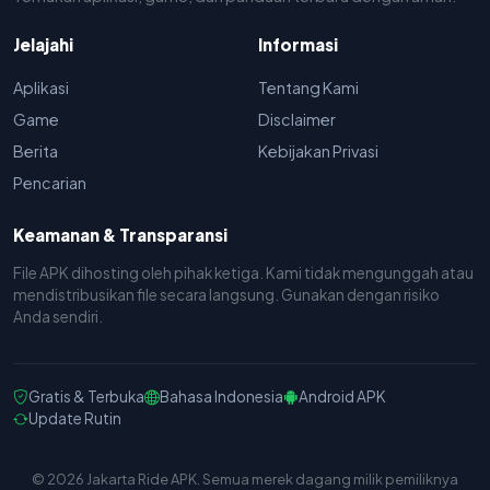
Jelajahi
Informasi
Aplikasi
Tentang Kami
Game
Disclaimer
Berita
Kebijakan Privasi
Pencarian
Keamanan & Transparansi
File APK dihosting oleh pihak ketiga. Kami tidak mengunggah atau
mendistribusikan file secara langsung. Gunakan dengan risiko
Anda sendiri.
Gratis & Terbuka
Bahasa Indonesia
Android APK
Update Rutin
© 2026 Jakarta Ride APK. Semua merek dagang milik pemiliknya