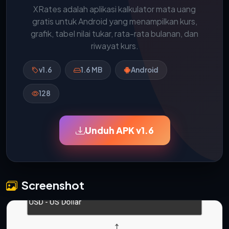
XRates adalah aplikasi kalkulator mata uang
gratis untuk Android yang menampilkan kurs,
grafik, tabel nilai tukar, rata-rata bulanan, dan
riwayat kurs.
v1.6
1.6 MB
Android
128
Unduh APK v1.6
Screenshot