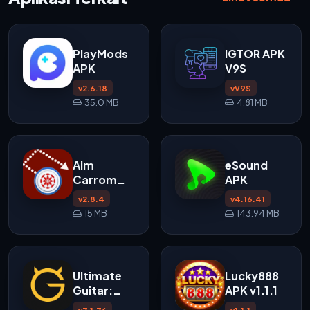
PlayMods
IGTOR APK
APK
V9S
v2.6.18
vV9S
35.0 MB
4.81 MB
Aim
eSound
Carrom
APK
APK
v2.8.4
v4.16.41
15 MB
143.94 MB
Ultimate
Lucky888
Guitar:
APK v1.1.1
Chords &