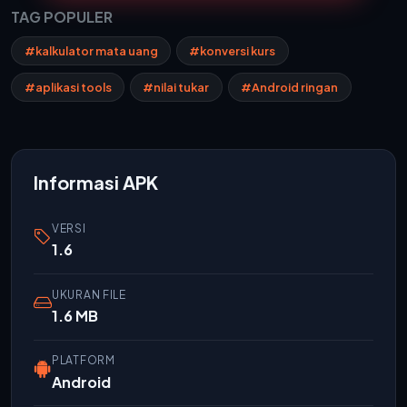
TAG POPULER
#kalkulator mata uang
#konversi kurs
#aplikasi tools
#nilai tukar
#Android ringan
Informasi APK
VERSI
1.6
UKURAN FILE
1.6 MB
PLATFORM
Android