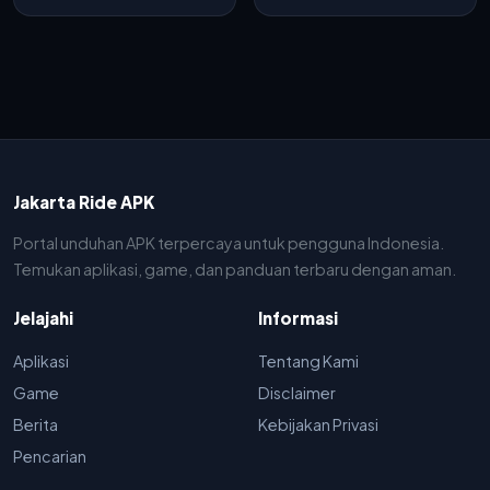
Jakarta Ride APK
Portal unduhan APK terpercaya untuk pengguna Indonesia.
Temukan aplikasi, game, dan panduan terbaru dengan aman.
Jelajahi
Informasi
Aplikasi
Tentang Kami
Game
Disclaimer
Berita
Kebijakan Privasi
Pencarian