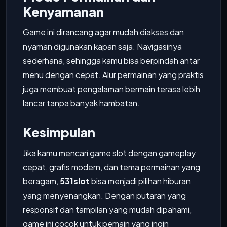
Kenyamanan
Game ini dirancang agar mudah diakses dan
nyaman digunakan kapan saja. Navigasinya
sederhana, sehingga kamu bisa berpindah antar
menu dengan cepat. Alur permainan yang praktis
juga membuat pengalaman bermain terasa lebih
lancar tanpa banyak hambatan.
Kesimpulan
Jika kamu mencari game slot dengan gameplay
cepat, grafis modern, dan tema permainan yang
beragam,
531slot
bisa menjadi pilihan hiburan
yang menyenangkan. Dengan putaran yang
responsif dan tampilan yang mudah dipahami,
game ini cocok untuk pemain yang ingin