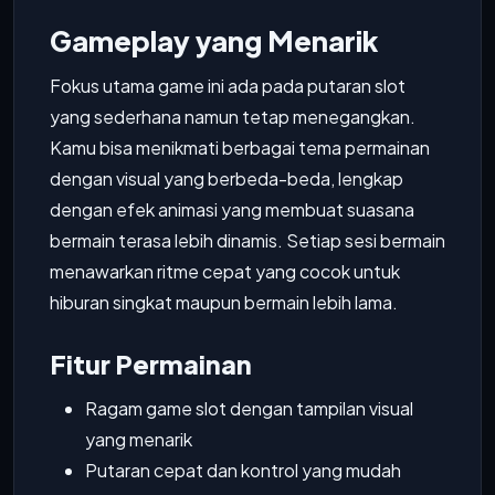
Gameplay yang Menarik
Fokus utama game ini ada pada putaran slot
yang sederhana namun tetap menegangkan.
Kamu bisa menikmati berbagai tema permainan
dengan visual yang berbeda-beda, lengkap
dengan efek animasi yang membuat suasana
bermain terasa lebih dinamis. Setiap sesi bermain
menawarkan ritme cepat yang cocok untuk
hiburan singkat maupun bermain lebih lama.
Fitur Permainan
Ragam game slot dengan tampilan visual
yang menarik
Putaran cepat dan kontrol yang mudah