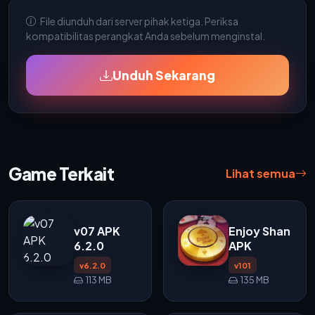
File diunduh dari server pihak ketiga. Periksa
kompatibilitas perangkat Anda sebelum menginstal.
Unduh Sekarang
Game Terkait
Lihat semua
v07 APK
Enjoy Shan
6.2.0
APK
v6.2.0
v101
113 MB
135 MB