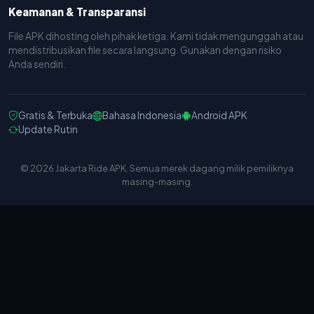
Keamanan & Transparansi
File APK dihosting oleh pihak ketiga. Kami tidak mengunggah atau
mendistribusikan file secara langsung. Gunakan dengan risiko
Anda sendiri.
Gratis & Terbuka
Bahasa Indonesia
Android APK
Update Rutin
© 2026 Jakarta Ride APK. Semua merek dagang milik pemiliknya
masing-masing.