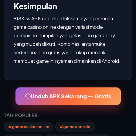
Kesimpulan
918Kiss APK cocok untuk kamu yang mencari
game casino online dengan variasi mode
permainan, tampilan yang jelas, dan gameplay
yang mudah diikuti. Kombinasi antarmuka
sederhana dan grafis yang cukup menarik
membuat game ini nyaman dimainkan di Android.
Unduh APK Sekarang — Gratis
TAG POPULER
#game casino online
#game android