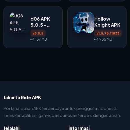
d06 APK
Hollow
5.0.5 -
Knight APK
Game Slot
v5.0.5
v1.5.78.11833
Seru
137 MB
955 MB
dengan
Bonus
Menarik
Jakarta Ride APK
Portal unduhan APK terpercaya untuk pengguna Indonesia.
Temukan aplikasi, game, dan panduan terbaru dengan aman.
Jelajahi
Informasi