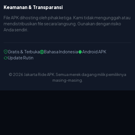
Keamanan & Transparansi
File APK dihosting oleh pihak ketiga. Kami tidak mengunggah atau
mendistribusikan file secara langsung. Gunakan dengan risiko
Anda sendiri.
Gratis & Terbuka
Bahasa Indonesia
Android APK
Update Rutin
© 2026 Jakarta Ride APK. Semua merek dagang milik pemiliknya
masing-masing.