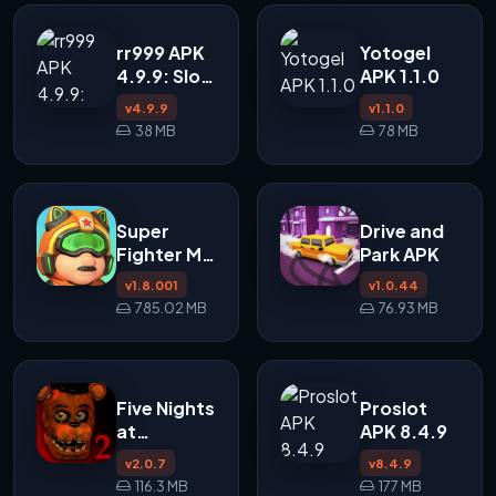
rr999 APK
Yotogel
4.9.9: Slot
APK 1.1.0
Online
v4.9.9
v1.1.0
Seru
38 MB
78 MB
dengan
Animasi
Halus
Super
Drive and
Fighter M
Park APK
APK
v1.8.001
v1.0.44
785.02 MB
76.93 MB
Five Nights
Proslot
at
APK 8.4.9
Freddy's 2
v2.0.7
v8.4.9
APK
116.3 MB
177 MB