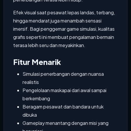
Efek visual saat pesawat lepas landas, terbang,
hingga mendarat juga menambah sensasi
imersif. Bagi penggemar game simulasi, kualitas
grafis seperti ini membuat pengalaman bermain
terasa lebih seru dan meyakinkan.
Fitur Menarik
Simulasi penerbangan dengan nuansa
realistis
Pengelolaan maskapai dari awal sampai
berkembang
Beragam pesawat dan bandara untuk
dibuka
Gameplay menantang dengan misi yang