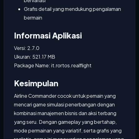
bervariasi
Grafis detail yang mendukung pengalaman
bermain
Informasi Aplikasi
Versi: 2.7.0
Ukuran: 521.17 MB
Package Name: it.rortos.realflight
Kesimpulan
Airline Commander cocok untuk pemain yang
mencari game simulasi penerbangan dengan
kombinasi manajemen bisnis dan aksi terbang
yang seru. Dengan gameplay yang bertahap,
mode permainan yang variatif, serta grafis yang