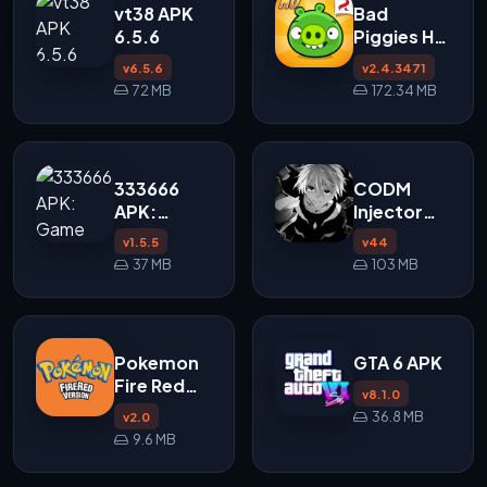
vt38 APK
Bad
6.5.6
Piggies HD
APK
v6.5.6
v2.4.3471
72 MB
172.34 MB
333666
CODM
APK:
Injector
Game Slot
APK
v1.5.5
v44
Seru
37 MB
103 MB
dengan
Gameplay
Cepat dan
Visual
Pokemon
GTA 6 APK
Menarik
Fire Red
v8.1.0
APK
36.8 MB
v2.0
9.6 MB