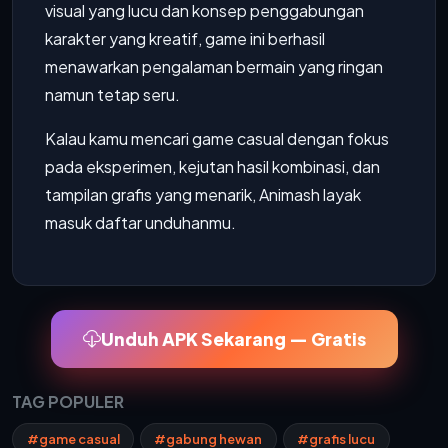
visual yang lucu dan konsep penggabungan
karakter yang kreatif, game ini berhasil
menawarkan pengalaman bermain yang ringan
namun tetap seru.
Kalau kamu mencari game casual dengan fokus
pada eksperimen, kejutan hasil kombinasi, dan
tampilan grafis yang menarik, Animash layak
masuk daftar unduhanmu.
Unduh APK Sekarang — Gratis
TAG POPULER
#game casual
#gabung hewan
#grafis lucu