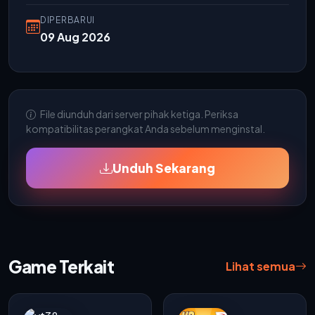
DIPERBARUI
09 Aug 2026
File diunduh dari server pihak ketiga. Periksa
kompatibilitas perangkat Anda sebelum menginstal.
Unduh Sekarang
Game Terkait
Lihat semua