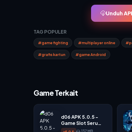
Unduh APK
TAG POPULER
#game fighting
#multiplayer online
#p
#grafis kartun
#game Android
Game Terkait
d06 APK 5.0.5 -
Game Slot Seru
dengan Bonus
137 MB
v5.0.5