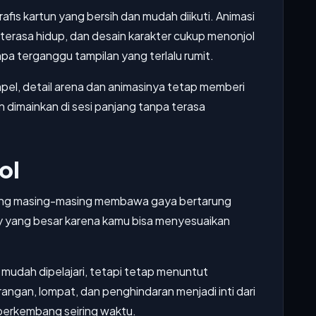
grafis kartun yang bersih dan mudah diikuti. Animasi
n terasa hidup, dan desain karakter cukup menonjol
pa terganggu tampilan yang terlalu rumit.
mpel, detail arena dan animasinya tetap memberi
dimainkan di sesi panjang tanpa terasa
ol
 yang masing-masing membawa gaya bertarung
ay yang besar karena kamu bisa menyesuaikan
 mudah dipelajari, tetapi tetap menuntut
angan, lompat, dan penghindaran menjadi inti dari
 berkembang seiring waktu.