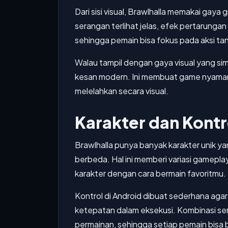
Dari sisi visual, Brawlhalla memakai gaya 
serangan terlihat jelas, efek pertarunga
sehingga pemain bisa fokus pada aksi tan
Walau tampil dengan gaya visual yang si
kesan modern. Ini membuat game nyaman 
melelahkan secara visual.
Karakter dan Kontr
Brawlhalla punya banyak karakter unik
berbeda. Hal ini memberi variasi gamepl
karakter dengan cara bermain favoritmu.
Kontrol di Android dibuat sederhana agar
ketepatan dalam eksekusi. Kombinasi ser
permainan, sehingga setiap pemain bisa