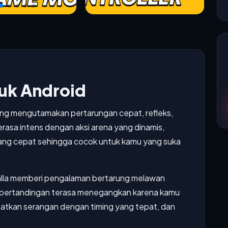
tuk Android
yang mengutamakan pertarungan cepat, refleks,
terasa intens dengan aksi arena yang dinamis,
yang cepat sehingga cocok untuk kamu yang suka
alla memberi pengalaman bertarung melawan
ap pertandingan terasa menegangkan karena kamu
tkan serangan dengan timing yang tepat, dan