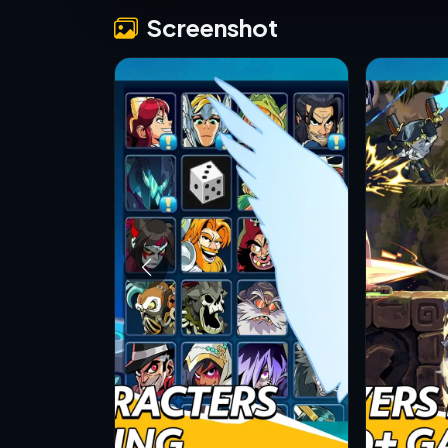
Screenshot