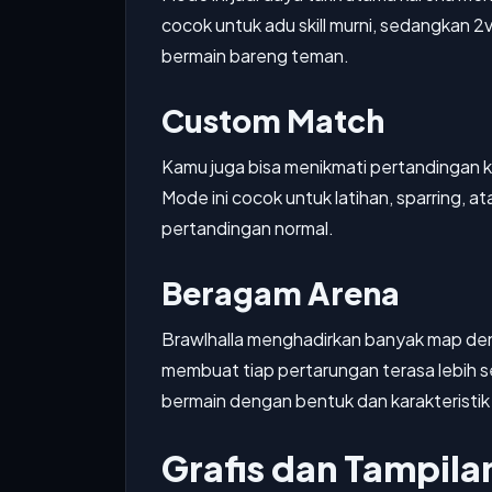
cocok untuk adu skill murni, sedangkan 2
bermain bareng teman.
Custom Match
Kamu juga bisa menikmati pertandingan 
Mode ini cocok untuk latihan, sparring, 
pertandingan normal.
Beragam Arena
Brawlhalla menghadirkan banyak map den
membuat tiap pertarungan terasa lebih 
bermain dengan bentuk dan karakteristi
Grafis dan Tampila