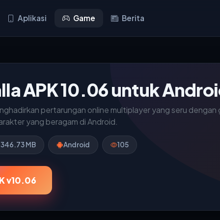
Aplikasi
Game
Berita
lla APK 10.06 untuk Andro
nghadirkan pertarungan online multiplayer yang seru dengan 
 karakter yang beragam di Android.
1346.73 MB
Android
105
K v10.06