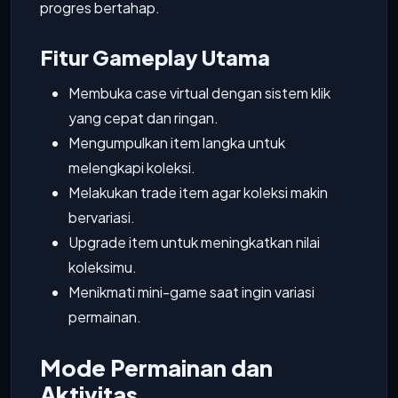
progres bertahap.
Fitur Gameplay Utama
Membuka case virtual dengan sistem klik
yang cepat dan ringan.
Mengumpulkan item langka untuk
melengkapi koleksi.
Melakukan trade item agar koleksi makin
bervariasi.
Upgrade item untuk meningkatkan nilai
koleksimu.
Menikmati mini-game saat ingin variasi
permainan.
Mode Permainan dan
Aktivitas