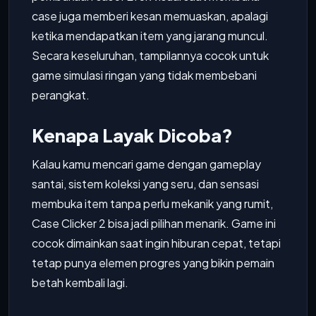
case juga memberi kesan memuaskan, apalagi
ketika mendapatkan item yang jarang muncul.
Secara keseluruhan, tampilannya cocok untuk
game simulasi ringan yang tidak membebani
perangkat.
Kenapa Layak Dicoba?
Kalau kamu mencari game dengan gameplay
santai, sistem koleksi yang seru, dan sensasi
membuka item tanpa perlu mekanik yang rumit,
Case Clicker 2 bisa jadi pilihan menarik. Game ini
cocok dimainkan saat ingin hiburan cepat, tetapi
tetap punya elemen progres yang bikin pemain
betah kembali lagi.