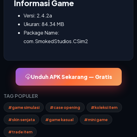
Informasi Game
Versi: 2.4.2a
Ukuran: 84.34 MB
Package Name:
com.SmokedStudios.CSim2
Unduh APK Sekarang — Gratis
TAG POPULER
#game simulasi
#case opening
#koleksi item
#skin senjata
#game kasual
#mini game
#trade item