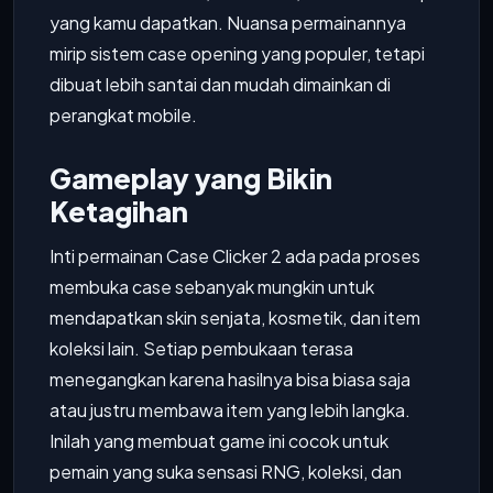
yang kamu dapatkan. Nuansa permainannya
mirip sistem case opening yang populer, tetapi
dibuat lebih santai dan mudah dimainkan di
perangkat mobile.
Gameplay yang Bikin
Ketagihan
Inti permainan Case Clicker 2 ada pada proses
membuka case sebanyak mungkin untuk
mendapatkan skin senjata, kosmetik, dan item
koleksi lain. Setiap pembukaan terasa
menegangkan karena hasilnya bisa biasa saja
atau justru membawa item yang lebih langka.
Inilah yang membuat game ini cocok untuk
pemain yang suka sensasi RNG, koleksi, dan