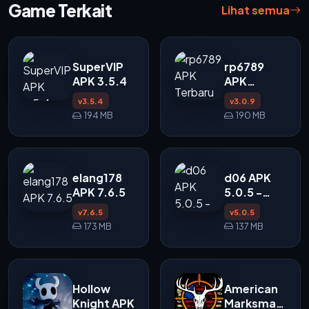
Game Terkait
Lihat semua
SuperVIP
rp6789
APK 3.5.4
APK
Terbaru
v3.5.4
v3.0.9
3.0.9
194 MB
190 MB
elang178
d06 APK
APK 7.6.5
5.0.5 -
Game Slot
v7.6.5
v5.0.5
Seru
173 MB
137 MB
dengan
Bonus
Menarik
Hollow
American
Knight APK
Marksman