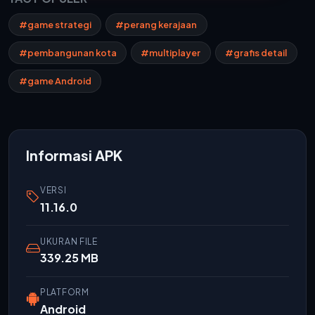
#game strategi
#perang kerajaan
#pembangunan kota
#multiplayer
#grafis detail
#game Android
Informasi APK
VERSI
11.16.0
UKURAN FILE
339.25 MB
PLATFORM
Android