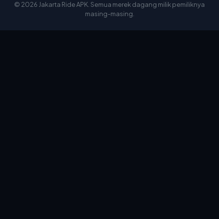
© 2026 Jakarta Ride APK. Semua merek dagang milik pemiliknya
masing-masing.