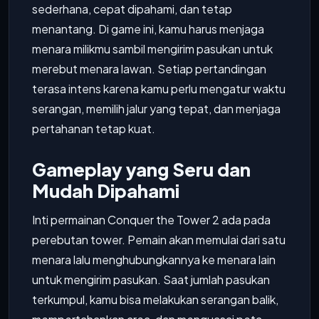
sederhana, cepat dipahami, dan tetap
menantang. Di game ini, kamu harus menjaga
menara milikmu sambil mengirim pasukan untuk
merebut menara lawan. Setiap pertandingan
terasa intens karena kamu perlu mengatur waktu
serangan, memilih jalur yang tepat, dan menjaga
pertahanan tetap kuat.
Gameplay yang Seru dan
Mudah Dipahami
Inti permainan Conquer the Tower 2 ada pada
perebutan tower. Pemain akan memulai dari satu
menara lalu menghubungkannya ke menara lain
untuk mengirim pasukan. Saat jumlah pasukan
terkumpul, kamu bisa melakukan serangan balik,