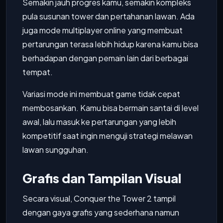
Semakin jauh progres kamu, semakin kompleks
pula susunan tower dan pertahanan lawan. Ada
juga mode multiplayer online yang membuat
pertarungan terasa lebih hidup karena kamu bisa
berhadapan dengan pemain lain dari berbagai
tempat.
Variasi mode ini membuat game tidak cepat
membosankan. Kamu bisa bermain santai di level
awal, lalu masuk ke pertarungan yang lebih
kompetitif saat ingin menguji strategi melawan
lawan sungguhan.
Grafis dan Tampilan Visual
Secara visual, Conquer the Tower 2 tampil
dengan gaya grafis yang sederhana namun