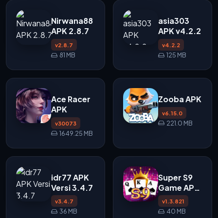
Nirwana88
asia303
APK 2.8.7
APK v4.2.2
v2.8.7
v4.2.2
81 MB
125 MB
Ace Racer
Zooba APK
APK
v6.15.0
221.0 MB
v30073
1649.25 MB
idr77 APK
Super S9
Versi 3.4.7
Game APK
v1.3.821
v3.4.7
v1.3.821
36 MB
40 MB