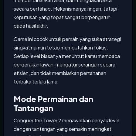
mempertahankan area, dan menguasai peta
secara bertahap. Mekanismenya ringan, tetapi
keputusan yang tepat sangat berpengaruh
pada hasil akhir.
Game ini cocok untuk pemain yang suka strategi
singkat namun tetap membutuhkan fokus.
Setiap level biasanya menuntut kamu membaca
pergerakan lawan, mengatur serangan secara
efisien, dan tidak membiarkan pertahanan
terbuka terlalu lama.
Mode Permainan dan
Tantangan
Conquer the Tower 2 menawarkan banyak level
dengan tantangan yang semakin meningkat.