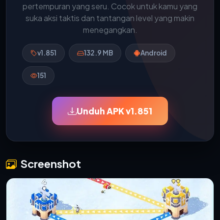
pertempuran yang seru. Cocok untuk kamu yang
suka aksi taktis dan tantangan level yang makin
menegangkan.
v1.851
132.9 MB
Android
151
Unduh APK v1.851
Screenshot