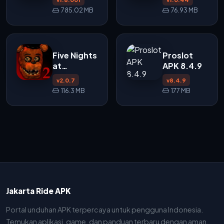
785.02 MB
76.93 MB
Five Nights
Proslot
at
APK 8.4.9
Freddy's 2
v2.0.7
v8.4.9
APK
116.3 MB
177 MB
Jakarta Ride APK
Portal unduhan APK terpercaya untuk pengguna Indonesia.
Temukan aplikasi, game, dan panduan terbaru dengan aman.