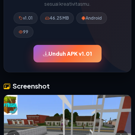
sesuai kreativitasmu.
v1.01
46.25 MB
Android
99
Unduh APK v1.01
Screenshot