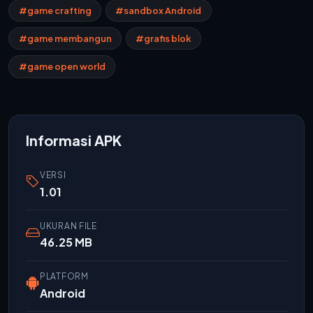
#game crafting
#sandbox Android
#game membangun
#grafis blok
#game open world
Informasi APK
VERSI
1.01
UKURAN FILE
46.25 MB
PLATFORM
Android