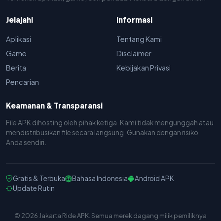
Jelajahi
Informasi
Aplikasi
Tentang Kami
Game
Disclaimer
Berita
Kebijakan Privasi
Pencarian
Keamanan & Transparansi
File APK dihosting oleh pihak ketiga. Kami tidak mengunggah atau
mendistribusikan file secara langsung. Gunakan dengan risiko
Anda sendiri.
Gratis & Terbuka
Bahasa Indonesia
Android APK
Update Rutin
© 2026 Jakarta Ride APK. Semua merek dagang milik pemiliknya