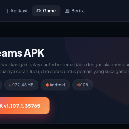
Aplikasi
Game
Berita
eams APK
hadirkan gameplay santai bertema dadu dengan aksi memban
isualnya cerah, lucu, dan cocok untuk pemain yang suka game
172.48 MB
Android
108
 v1.107.1.35765