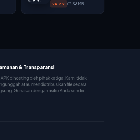
dengan Animasi
38 MB
v4.9.9
Halus
amanan & Transparansi
e APK dihosting oleh pihak ketiga. Kami tidak
gunggah atau mendistribusikan file secara
gsung. Gunakan dengan risiko Anda sendiri.