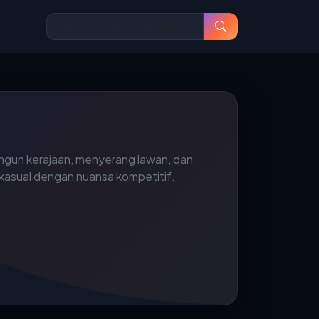
gun kerajaan, menyerang lawan, dan
 kasual dengan nuansa kompetitif.