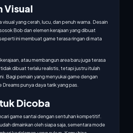
n Visual
a visual yang cerah, lucu, dan penuh warna. Desain
a sosok Bob dan elemen kerajaan yang dibuat
 seperti ini membuat game terasa ringan di mata
kerajaan, atau membangun area baru juga terasa
ak dibuat terlalu realistis, tetapi justru itulah
ini. Bagi pemain yang menyukai game dengan
ice Dreams punya daya tarik yang pas.
tuk Dicoba
cari game santai dengan sentuhan kompetitif.
ah dimainkan oleh siapa saja, sementara mode
emberi kedalaman yang cukup. Kamu bisa