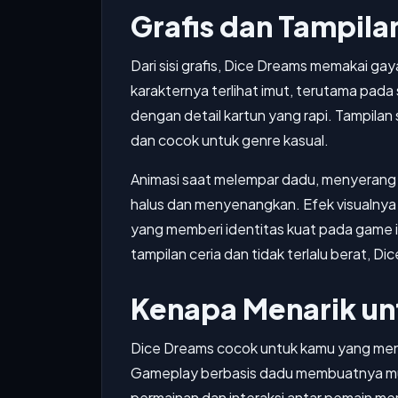
Grafis dan Tampila
Dari sisi grafis, Dice Dreams memakai gay
karakternya terlihat imut, terutama pad
dengan detail kartun yang rapi. Tampilan
dan cocok untuk genre kasual.
Animasi saat melempar dadu, menyerang 
halus dan menyenangkan. Efek visualnya tid
yang memberi identitas kuat pada game 
tampilan ceria dan tidak terlalu berat, D
Kenapa Menarik un
Dice Dreams cocok untuk kamu yang men
Gameplay berbasis dadu membuatnya mud
permainan dan interaksi antar pemain m