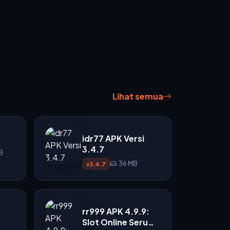
Lihat semua
idr77 APK Versi
3.4.7
B
36 MB
v3.4.7
rr999 APK 4.9.9:
Slot Online Seru