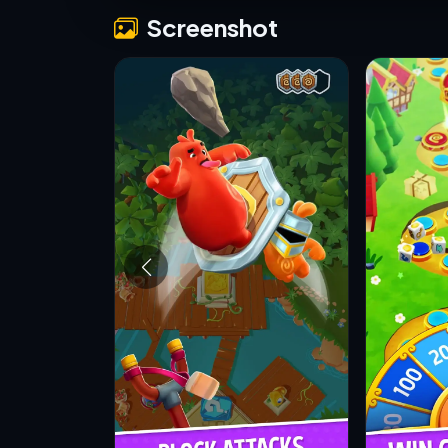
Screenshot