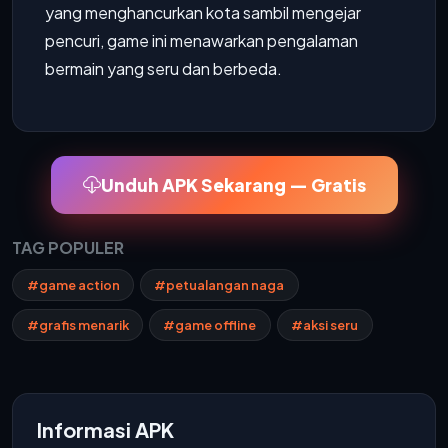
yang menghancurkan kota sambil mengejar
pencuri, game ini menawarkan pengalaman
bermain yang seru dan berbeda.
Unduh APK Sekarang — Gratis
TAG POPULER
#game action
#petualangan naga
#grafis menarik
#game offline
#aksi seru
Informasi APK