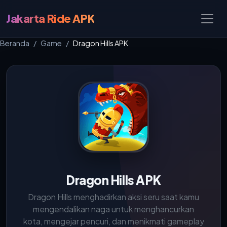
Jakarta Ride APK
Beranda
Game
Dragon Hills APK
Dragon Hills APK
Dragon Hills menghadirkan aksi seru saat kamu
mengendalikan naga untuk menghancurkan
kota, mengejar pencuri, dan menikmati gameplay