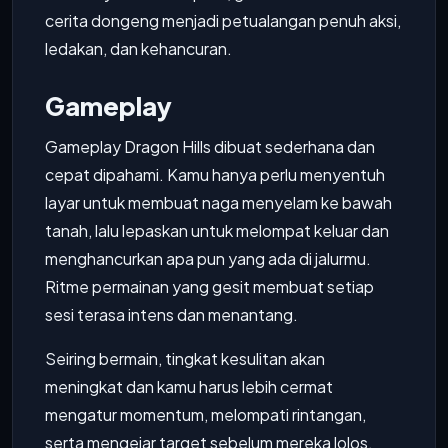
cerita dongeng menjadi petualangan penuh aksi,
ledakan, dan kehancuran.
Gameplay
Gameplay Dragon Hills dibuat sederhana dan
cepat dipahami. Kamu hanya perlu menyentuh
layar untuk membuat naga menyelam ke bawah
tanah, lalu lepaskan untuk melompat keluar dan
menghancurkan apa pun yang ada di jalurmu.
Ritme permainan yang gesit membuat setiap
sesi terasa intens dan menantang.
Seiring bermain, tingkat kesulitan akan
meningkat dan kamu harus lebih cermat
mengatur momentum, melompati rintangan,
serta mengejar target sebelum mereka lolos.