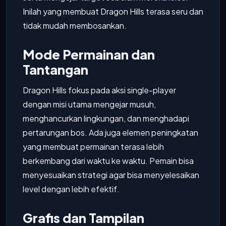
Inilah yang membuat Dragon Hills terasa seru dan
tidak mudah membosankan.
Mode Permainan dan
Tantangan
Dragon Hills fokus pada aksi single-player
dengan misi utama mengejar musuh,
menghancurkan lingkungan, dan menghadapi
pertarungan bos. Ada juga elemen peningkatan
yang membuat permainan terasa lebih
berkembang dari waktu ke waktu. Pemain bisa
menyesuaikan strategi agar bisa menyelesaikan
level dengan lebih efektif.
Grafis dan Tampilan