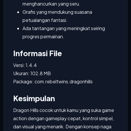
menghancurkan yang seru.
Grafis yang mendukung suasana
petualangan fantasi.
Ada tantangan yang meningkat seiring
progres permainan.
Informasi File
Versi: 1.4.4
Ukuran: 102.8 MB
Package: com.rebeltwins.dragonhills
Kesimpulan
Dragon Hills cocok untuk kamu yang suka game
action dengan gameplay cepat, kontrol simpel,
dan visual yang menarik. Dengan konsep naga