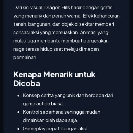
Dari sisi visual, Dragon Hills hadir dengan grafis
yang menarik dan penuh warna. Efek kehancuran
tanah, bangunan, dan objek di sekitar memberi
sensasi aksi yang memuaskan. Animasi yang
mulus juga membantu membuat pergerakan
naga terasa hidup saat melaju di medan
permainan.
Kenapa Menarik untuk
Dicoba
Konsep cerita yang unik dan berbeda dari
game action biasa.
Kontrol sederhana sehingga mudah
dimainkan oleh siapa saja.
Gameplay cepat dengan aksi