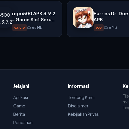
mpo500 APK 3.9.2
Furries Dr. Doe
- Game Slot Seru
APK
dengan Gameplay
68 MB
6 MB
v3.9.2
v22
Cepat
Jelajahi
Informasi
Ke
Fil
Aplikasi
Tentang Kami
men
Game
Disclaimer
lan
Berita
Kebijakan Privasi
Pencarian