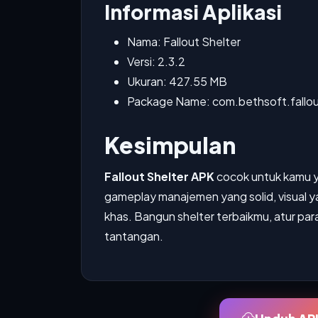
Informasi Aplikasi
Nama: Fallout Shelter
Versi: 2.3.2
Ukuran: 427.55 MB
Package Name: com.bethsoft.fallou
Kesimpulan
Fallout Shelter APK
cocok untuk kamu y
gameplay manajemen yang solid, visual 
khas. Bangun shelter terbaikmu, atur par
tantangan.