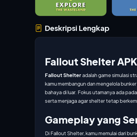
Deskripsi Lengkap
Fallout Shelter AP
Fallout Shelter
adalah game simulasi st
kamu membangun dan mengelola bunker b
bahaya di luar. Fokus utamanya ada pad
serta menjaga agar shelter tetap berke
Gameplay yang Se
Di Fallout Shelter, kamu memulai dari b