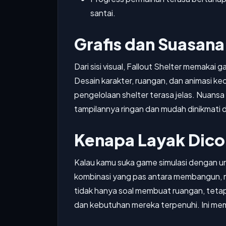
santai.
Grafis dan Suasana
Dari sisi visual, Fallout Shelter memakai g
Desain karakter, ruangan, dan animasi keci
pengelolaan shelter terasa jelas. Nuansa
tampilannya ringan dan mudah dinikmati d
Kenapa Layak Dic
Kalau kamu suka game simulasi dengan un
kombinasi yang pas antara membangun, 
tidak hanya soal membuat ruangan, teta
dan kebutuhan mereka terpenuhi. Ini me