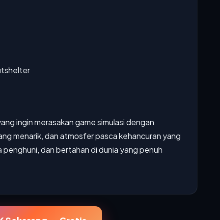
tshelter
ang ingin merasakan game simulasi dengan
yang menarik, dan atmosfer pasca kehancuran yang
a penghuni, dan bertahan di dunia yang penuh