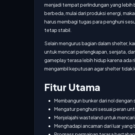
menjadi tempat perlindungan yang lebih 
berbeda, mulai dari produksi energi, maka
harus membagi tugas para penghuni ses
tetap stabil.
Selain mengurus bagian dalam shelter, k
untuk mencari perlengkapan, senjata, da
gameplay terasa lebih hidup karena ada r
mengambil keputusan agar shelter tidak
Fitur Utama
Membangun bunker dari nol dengan 
Mengatur penghuni sesuai peran untu
Menjelajahi wasteland untuk mencari
Menghadapi ancaman dari luar yang
Progress permainan terasa bertahap