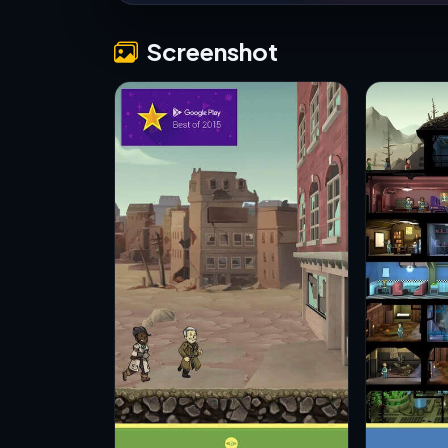
Screenshot