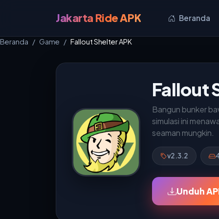
Jakarta Ride APK
Beranda
Beranda
Game
Fallout Shelter APK
Fallout 
Bangun bunker baw
simulasi ini menaw
seaman mungkin.
v2.3.2
Unduh AP