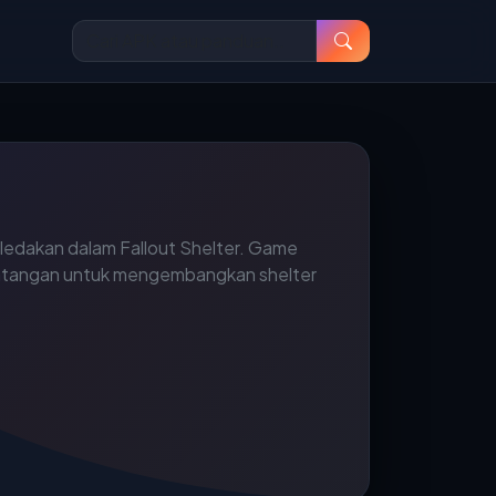
 ledakan dalam Fallout Shelter. Game
 tantangan untuk mengembangkan shelter