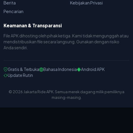
Berita
Kebijakan Privasi
Pencarian
Keamanan & Transparansi
File APK dihosting oleh pihak ketiga. Kami tidak mengunggah atau
mendistribusikan file secara langsung. Gunakan dengan risiko
Anda sendiri.
Gratis & Terbuka
Bahasa Indonesia
Android APK
Update Rutin
© 2026 Jakarta Ride APK. Semua merek dagang milik pemiliknya
masing-masing.