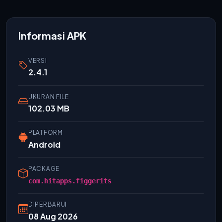
Informasi APK
VERSI
2.4.1
UKURAN FILE
102.03 MB
PLATFORM
Android
PACKAGE
com.hitapps.figgerits
DIPERBARUI
08 Aug 2026