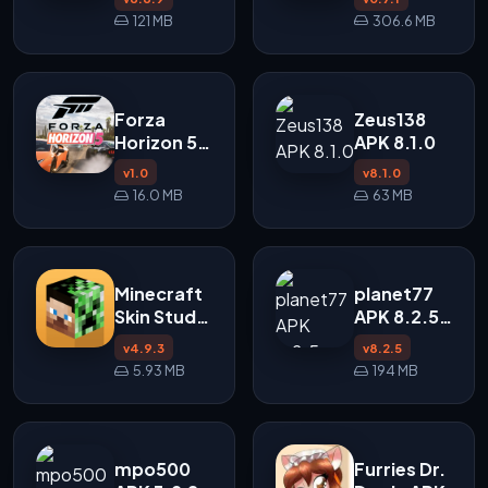
APK
121 MB
306.6 MB
Forza
Zeus138
Horizon 5
APK 8.1.0
APK
v1.0
v8.1.0
16.0 MB
63 MB
Minecraft
planet77
Skin Studio
APK 8.2.5:
APK
Slot Online
v4.9.3
v8.2.5
Seru
5.93 MB
194 MB
dengan
Gameplay
Cepat
mpo500
Furries Dr.