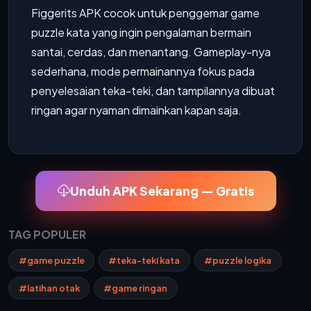
Figgerits APK cocok untuk penggemar game
puzzle kata yang ingin pengalaman bermain
santai, cerdas, dan menantang. Gameplay-nya
sederhana, mode permainannya fokus pada
penyelesaian teka-teki, dan tampilannya dibuat
ringan agar nyaman dimainkan kapan saja.
Unduh APK Sekarang — Gratis
TAG POPULER
#game puzzle
#teka-teki kata
#puzzle logika
#latihan otak
#game ringan