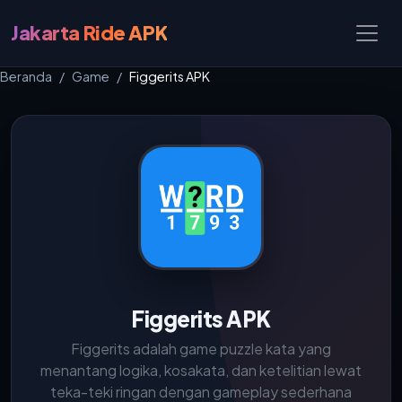
Jakarta Ride APK
Beranda
Game
Figgerits APK
Figgerits APK
Figgerits adalah game puzzle kata yang
menantang logika, kosakata, dan ketelitian lewat
teka-teki ringan dengan gameplay sederhana