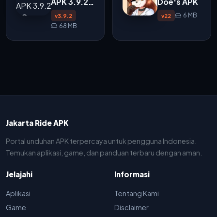
APK 3.9.2 -
Doe's APK
Game Slot
6 MB
v3.9.2
v22
Seru
68 MB
dengan
Gameplay
Cepat
Jakarta Ride APK
Portal unduhan APK terpercaya untuk pengguna Indonesia.
Temukan aplikasi, game, dan panduan terbaru dengan aman.
Jelajahi
Informasi
Aplikasi
Tentang Kami
Game
Disclaimer