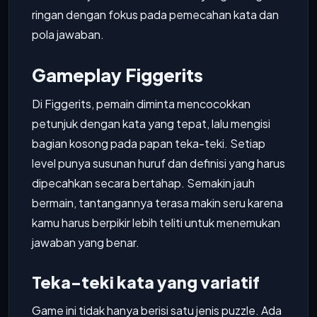
ringan dengan fokus pada pemecahan kata dan
pola jawaban.
Gameplay Figgerits
Di Figgerits, pemain diminta mencocokkan
petunjuk dengan kata yang tepat, lalu mengisi
bagian kosong pada papan teka-teki. Setiap
level punya susunan huruf dan definisi yang harus
dipecahkan secara bertahap. Semakin jauh
bermain, tantangannya terasa makin seru karena
kamu harus berpikir lebih teliti untuk menemukan
jawaban yang benar.
Teka-teki kata yang variatif
Game ini tidak hanya berisi satu jenis puzzle. Ada