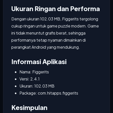
Ukuran Ringan dan Performa
Dengan ukuran 102.03 MB, Figgerits tergolong
cukup ringan untuk game puzzle modern. Game
ini tidak menuntut grafis berat, sehingga
performanya tetap nyaman dimainkan di
perangkat Android yang mendukung.
Informasi Aplikasi
Nama: Figgerits
Versi: 2.4.1
Ukuran: 102.03 MB
Package: com.hitapps.figgerits
Kesimpulan