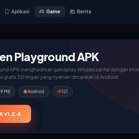
Aplikasi
Game
Berita
en Playground APK
und APK menghadirkan gameplay simulasi santai dengan inter
rta grafis 2D ringan yang nyaman dimainkan di Android.
9 MB
Android
121
K v1.2.4