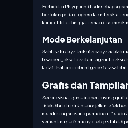
Forbidden Playground hadir sebagai game
berfokus pada progres dan interaksi den
kompetitif, sehingga pemain bisa menikm
Mode Berkelanjutan
Salah satu daya tarik utamanya adalah m
bisa mengeksplorasi berbagai interaksi d
ketat. Hal ini membuat game terasa lebih
Grafis dan Tampila
Secara visual, game ini mengusung grafi
tidak dibuat untuk menonjolkan efek bera
mendukung suasana permainan. Desain kar
sementara performanya tetap stabil di 