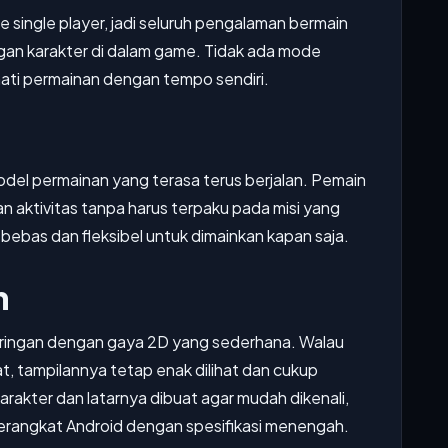
 single player, jadi seluruh pengalaman bermain
gan karakter di dalam game. Tidak ada mode
ati permainan dengan tempo sendiri.
odel permainan yang terasa terus berjalan. Pemain
an aktivitas tanpa harus terpaku pada misi yang
 bebas dan fleksibel untuk dimainkan kapan saja.
n
s ringan dengan gaya 2D yang sederhana. Walau
t, tampilannya tetap enak dilihat dan cukup
akter dan latarnya dibuat agar mudah dikenali,
perangkat Android dengan spesifikasi menengah.