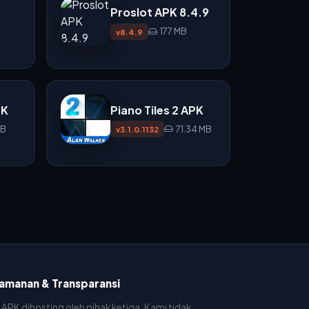
Proslot APK 8.4.9
177 MB
v8.4.9
PK
Piano Tiles 2 APK
MB
71.34 MB
v3.1.0.1132
amanan & Transparansi
e APK dihosting oleh pihak ketiga. Kami tidak