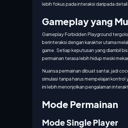
lebih fokus pada interaksi daripada detail
Gameplay yang Mu
Gameplay Forbidden Playground tergolon
berinteraksi dengan karakter utama melalu
game. Setiap keputusan yang diambil bi
permainan terasa lebih hidup meski mek
Nuansa permainan dibuat santai, jadi co
simulasi tanpa harus mempelajari kontrol
ini lebih menonjolkan pengalaman interakt
Mode Permainan
Mode Single Player