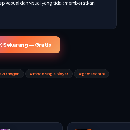
p kasual dan visual yang tidak memberatkan
 Sekarang — Gratis
s 2D ringan
#mode single player
#game santai