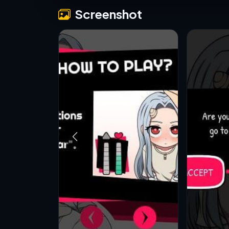
Screenshot