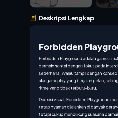
Deskripsi Lengkap
Forbidden Playgr
Forbidden Playground adalah game simu
bermain santai dengan fokus pada intera
sederhana. Walau tampil dengan konsep ka
alur gameplay yang berjalan pelan, seh
ritme yang tidak terburu-buru.
Dari sisi visual, Forbidden Playground 
tetap nyaman dijalankan di banyak perang
tetapi cukup mendukung suasana perma