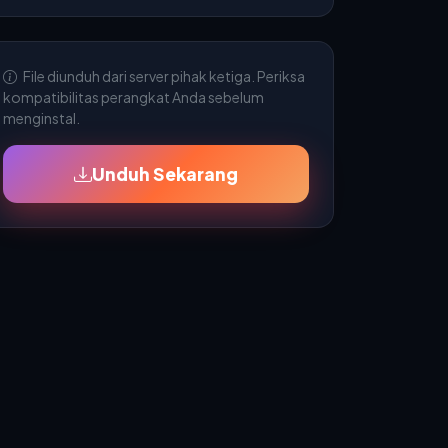
File diunduh dari server pihak ketiga. Periksa
kompatibilitas perangkat Anda sebelum
menginstal.
Unduh Sekarang