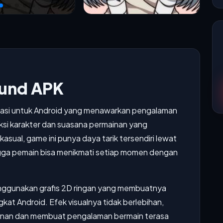
ound APK
lasi untuk Android yang menawarkan pengalaman
ksi karakter dan suasana permainan yang
sual, game ini punya daya tarik tersendiri lewat
ingga pemain bisa menikmati setiap momen dengan
menggunakan grafis 2D ringan yang membuatnya
kat Android. Efek visualnya tidak berlebihan,
inan dan membuat pengalaman bermain terasa