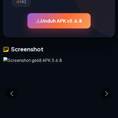
142
Unduh APK v5.6.8
Screenshot