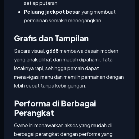
setiap putaran
Peluang jackpot besar
yang membuat
permainan semakin menegangkan
Grafis dan Tampilan
Secara visual,
g668
membawa desain modern
yang enak dilihat dan mudah dipahami. Tata
letaknya rapi, sehingga pemain dapat
menavigasi menu dan memilih permainan dengan
lebih cepat tanpa kebingungan.
Performa di Berbagai
Perangkat
Game ini menawarkan akses yang mudah di
berbagai perangkat dengan performa yang