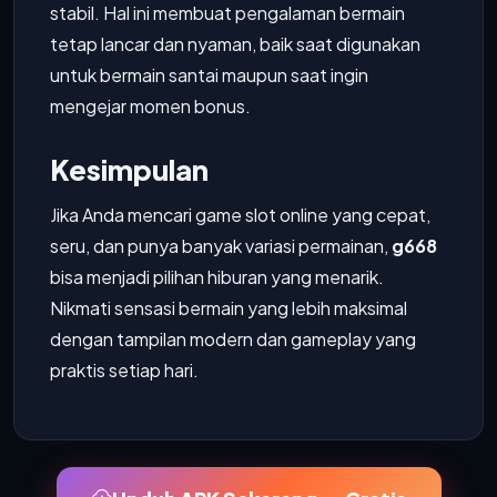
stabil. Hal ini membuat pengalaman bermain
tetap lancar dan nyaman, baik saat digunakan
untuk bermain santai maupun saat ingin
mengejar momen bonus.
Kesimpulan
Jika Anda mencari game slot online yang cepat,
seru, dan punya banyak variasi permainan,
g668
bisa menjadi pilihan hiburan yang menarik.
Nikmati sensasi bermain yang lebih maksimal
dengan tampilan modern dan gameplay yang
praktis setiap hari.