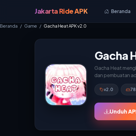
Jakarta Ride APK
Beranda
Beranda
Game
Gacha Heat APK v2.0
Gacha H
Gacha Heat mengha
dan pembuatan ade
v2.0
78
Unduh AP