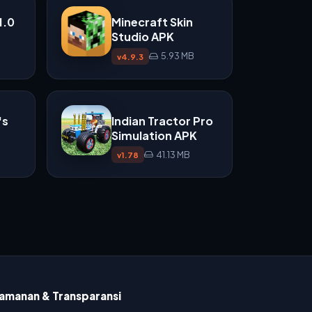
1.0
Minecraft Skin
Studio APK
5.93 MB
v4.9.3
's
Indian Tractor Pro
Simulation APK
41.13 MB
v1.78
amanan & Transparansi