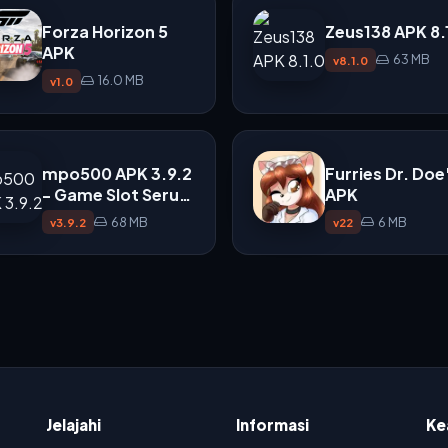
Forza Horizon 5
Zeus138 APK 8.
APK
63 MB
v8.1.0
16.0 MB
v1.0
mpo500 APK 3.9.2
Furries Dr. Doe
- Game Slot Seru
APK
dengan Gameplay
68 MB
6 MB
v3.9.2
v22
Cepat
Jelajahi
Informasi
Ke