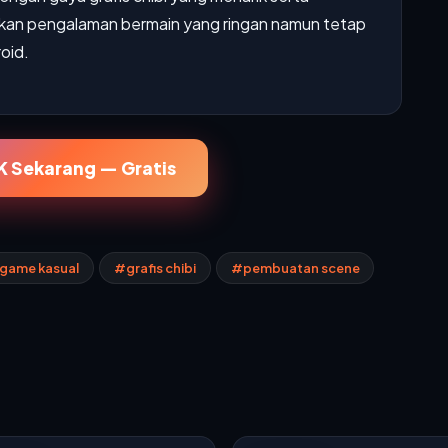
rkan pengalaman bermain yang ringan namun tetap
oid.
 Sekarang — Gratis
game kasual
#grafis chibi
#pembuatan scene