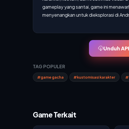
gameplay yang santai, game ini menawa
menyenangkan untuk dieksplorasi di Andr
Unduh APK
TAG POPULER
#game gacha
#kustomisasi karakter
#
Game Terkait