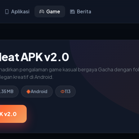
Aplikasi
Game
Berita
eat APK v2.0
dirkan pengalaman game kasual bergaya Gacha dengan foku
gan kreatif di Android.
.35 MB
Android
113
K v2.0