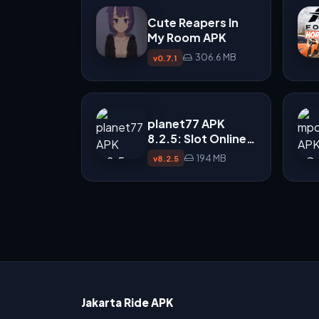
Cute Reapers In
My Room APK
306.6 MB
v0.7.1
planet77 APK
8.2.5: Slot Online
Seru dengan
194 MB
v8.2.5
Gameplay Cepat
Jakarta Ride APK