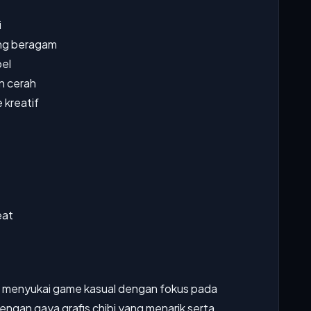
i
ang beragam
el
an cerah
 kreatif
eat
 menyukai game kasual dengan fokus pada
 Dengan gaya grafis chibi yang menarik serta