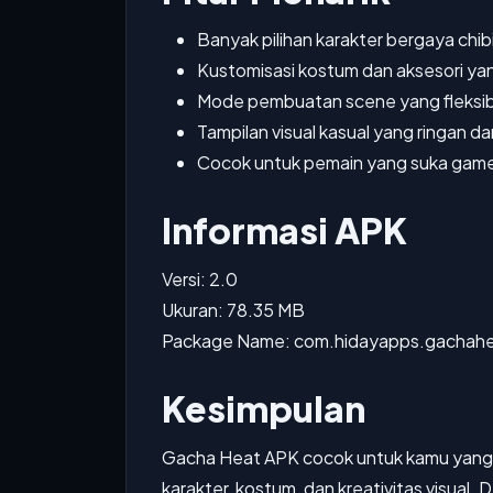
Banyak pilihan karakter bergaya chib
Kustomisasi kostum dan aksesori y
Mode pembuatan scene yang fleksib
Tampilan visual kasual yang ringan d
Cocok untuk pemain yang suka game
Informasi APK
Versi: 2.0
Ukuran: 78.35 MB
Package Name: com.hidayapps.gachah
Kesimpulan
Gacha Heat APK cocok untuk kamu yang
karakter, kostum, dan kreativitas visual.